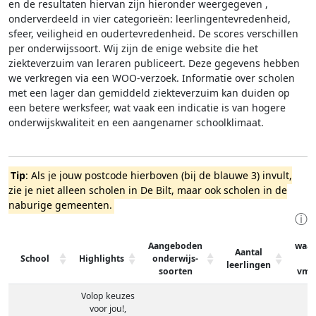
en de resultaten hiervan zijn hieronder weergegeven
,
onderverdeeld in vier categorieën: leerlingentevredenheid,
sfeer, veiligheid en oudertevredenheid. De scores verschillen
per onderwijssoort.
Wij zijn de enige website die het
ziekteverzuim van leraren publiceert. Deze gegevens hebben
we verkregen via een WOO-verzoek. Informatie over scholen
met een lager dan gemiddeld ziekteverzuim kan duiden op
een betere werksfeer, wat vaak een indicatie is van hogere
onderwijskwaliteit en een aangenamer schoolklimaat.
Tip
: Als je jouw postcode hierboven (bij de blauwe 3) invult,
zie je niet alleen scholen in De Bilt, maar ook scholen in de
naburige gemeenten.
ⓘ
Aangeboden
waar
Aantal
School
Highlights
onderwijs-
leerlingen
soorten
vmb
Volop keuzes
voor jou!,