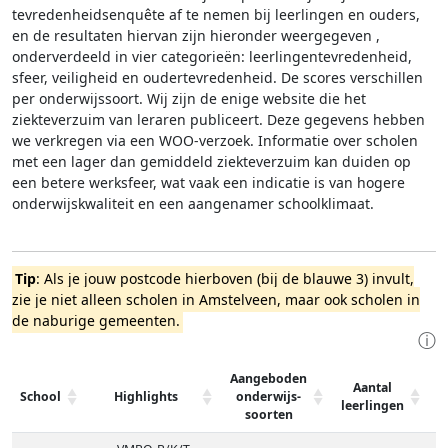
tevredenheidsenquête af te nemen bij leerlingen en ouders,
en de resultaten hiervan zijn hieronder weergegeven
,
onderverdeeld in vier categorieën: leerlingentevredenheid,
sfeer, veiligheid en oudertevredenheid. De scores verschillen
per onderwijssoort.
Wij zijn de enige website die het
ziekteverzuim van leraren publiceert. Deze gegevens hebben
we verkregen via een WOO-verzoek. Informatie over scholen
met een lager dan gemiddeld ziekteverzuim kan duiden op
een betere werksfeer, wat vaak een indicatie is van hogere
onderwijskwaliteit en een aangenamer schoolklimaat.
Tip
: Als je jouw postcode hierboven (bij de blauwe 3) invult,
zie je niet alleen scholen in Amstelveen, maar ook scholen in
de naburige gemeenten.
ⓘ
Aangeboden
w
Aantal
School
Highlights
onderwijs-
leerlingen
soorten