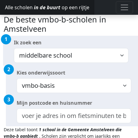
Alle scholen
in de buurt
op een rijtje
De beste vmbo-b-scholen in
Amstelveen
1
Ik zoek een
2
Kies onderwijssoort
3
Mijn postcode en huisnummer
Deze tabel toont
1
school in de Gemeente Amstelveen
die
vmbo-b aanbiedt
.
Scholen zijn verplicht om jaarlijks een