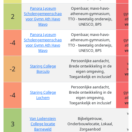
Panora Lyceum
Openbaar, mavo-havo-
h
Scholengemeenschap
atheneum-gymnasium,
gym
2
voor Gymn Ath Havo
TTO - tweetalig onderwijs,
ath
Mavo
UNESCO, BPS
vmb
Panora Lyceum
Openbaar, mavo-havo-
h
Scholengemeenschap
atheneum-gymnasium,
gym
-4
voor Gymn Ath Havo
TTO - tweetalig onderwijs,
ath
Mavo
UNESCO, BPS
vmb
Persoonlijke aandacht,
vm
Staring College
Brede ontwikkeling in de
-2
vm
Borculo
eigen omgeving,
vmb
Toegankelijk en inclusief
Persoonlijke aandacht,
h
Staring College
Brede ontwikkeling in de
gym
-4
Lochem
eigen omgeving,
ath
Toegankelijk en inclusief
vmb
vm
Van Lodenstein
Bijbelgetrouw,
h
3
College locatie
Onderbouwlocatie, Lokaal,
Barneveld
Zorgaanbod
vm