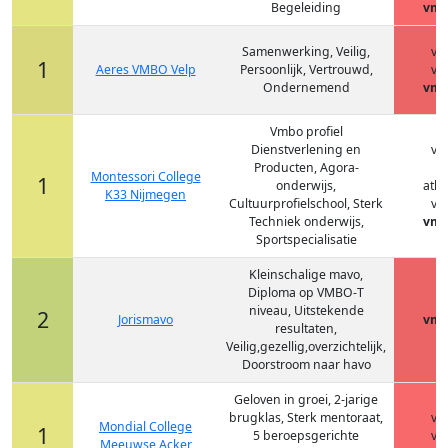
Begeleiding
vmb
Samenwerking, Veilig,
vm
1
Aeres VMBO Velp
Persoonlijk, Vertrouwd,
vm
Ondernemend
vmb
Vmbo profiel
Dienstverlening en
vm
Producten, Agora-
h
Montessori College
1
onderwijs,
ath
K33 Nijmegen
Cultuurprofielschool, Sterk
vm
Techniek onderwijs,
vmb
Sportspecialisatie
Kleinschalige mavo,
Diploma op VMBO-T
niveau, Uitstekende
2
Jorismavo
vmb
resultaten,
Veilig,gezellig,overzichtelijk,
Doorstroom naar havo
Geloven in groei, 2-jarige
brugklas, Sterk mentoraat,
vm
Mondial College
1
5 beroepsgerichte
vm
Meeuwse Acker