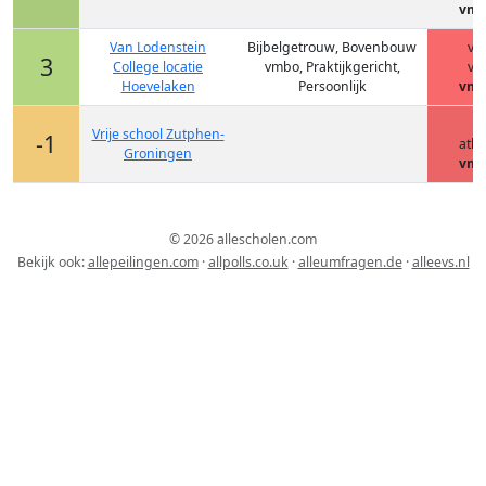
vmb
Van Lodenstein
Bijbelgetrouw, Bovenbouw
vm
3
College locatie
vmbo, Praktijkgericht,
vm
Hoevelaken
Persoonlijk
vmb
h
Vrije school Zutphen-
-1
ath
Groningen
vmb
© 2026 allescholen.com
Bekijk ook:
allepeilingen.com
·
allpolls.co.uk
·
alleumfragen.de
·
alleevs.nl