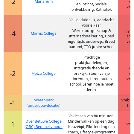
-2
Marianum
vm
en inzicht, Sociale
vmb
ontwikkeling, Katholiek
Veilig, duidelijk, aandacht
voor elkaar,
h
Wereldburgerschap &
gym
-4
Marnix College
Internationalisering, Goed
ath
eigentijds onderwijs, Breed
vmb
aanbod, TTO junior school
Prachtige
praktijkafdelingen,
Integratie theorie en
vm
-2
Metzo College
praktijk, Steun van je
vm
docenten, Leren buiten
vmb
school, Leren hoe je moet
leren
Mheenpark
vmbo-(
-1
(onderbouwlocatie)
hav
Vaklessen van 80 minuten,
Over Betuwe College
Minder vakken op een dag,
1
vmb
(OBC) Bemmel vmbo-t
Keuzetijd, Elke leerling een
coach, Lifestyle-programma