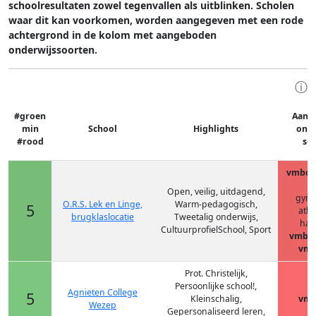
schoolresultaten zowel tegenvallen als uitblinken. Scholen
waar dit kan voorkomen, worden aangegeven met een rode
achtergrond in de kolom met aangeboden
onderwijssoorten.
ⓘ
#groen
Aang
min
School
Highlights
onde
#rood
so
vmbo-(
h
Open, veilig, uitdagend,
gym
O.R.S. Lek en Linge,
Warm-pedagogisch,
5
ath
brugklaslocatie
Tweetalig onderwijs,
hav
CultuurprofielSchool, Sport
vmbo-
vmb
Prot. Christelijk,
Persoonlijke school!,
Agnieten College
5
Kleinschalig,
vmb
Wezep
Gepersonaliseerd leren,