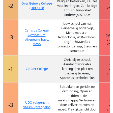
Veilig en betrokken, Keuzes
Over Betuwe College
h
-2
voor leerlingen, Cambridge
(OBC) Elst
vmb
English, Innovatief
onderwijs: STEAM
Jouw school van nu,
Kleinschalig onderwijs,
Canisius College
h
Mens media en
Gymnasium,
gym
-3
technologie, WON-school /
atheneum, havo,
ath
DigiTech&Media /
mavo
vmb
projectonderwijs, Steun en
structuur
Christelijke school,
Aandacht voor elke
vm
-1
Corlaer College
leerling, Een plek om
vm
plezierig te leren,
vmb
SportPlus, TechniekPlus
Betrokken en gericht op
verbinding, Open en
midden in de
maatschappij, Vertrouwen
vm
UDO vakgericht
-3
door zelfvertrouwen en
vm
VMBO/Sprengeloo
moed, Praktijkgericht door
vmb