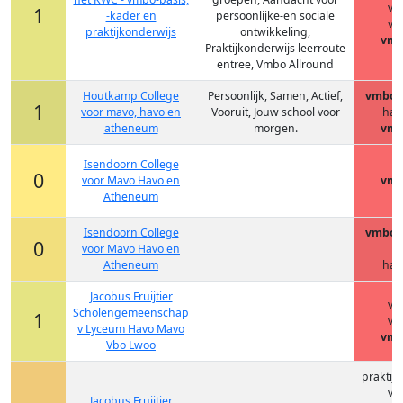
vm
1
-kader en
persoonlijke-en sociale
vm
praktijkonderwijs
ontwikkeling,
vmb
Praktijkonderwijs leerroute
entree, Vmbo Allround
Houtkamp College
Persoonlijk, Samen, Actief,
vmbo-(
1
voor mavo, havo en
Vooruit, Jouw school voor
hav
atheneum
morgen.
vmb
Isendoorn College
0
voor Mavo Havo en
vmb
Atheneum
Isendoorn College
vmbo-(
0
voor Mavo Havo en
Atheneum
hav
Jacobus Fruijtier
vm
Scholengemeenschap
1
vm
v Lyceum Havo Mavo
vmb
Vbo Lwoo
praktij
vm
Jacobus Fruijtier