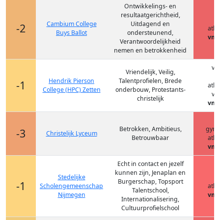
Ontwikkelings- en
resultaatgerichtheid,
h
Cambium College
Uitdagend en
-2
ath
Buys Ballot
ondersteunend,
vmb
Verantwoordelijkheid
nemen en betrokkenheid
vm
Vriendelijk, Veilig,
h
Hendrik Pierson
Talentprofielen, Brede
-1
ath
College (HPC) Zetten
onderbouw, Protestants-
vm
christelijk
vmb
h
Betrokken, Ambitieus,
gym
-3
Christelijk Lyceum
Betrouwbaar
ath
vmb
Echt in contact en jezelf
kunnen zijn, Jenaplan en
Stedelijke
h
Burgerschap, Topsport
-1
Scholengemeenschap
ath
Talentschool,
Nijmegen
vmb
Internationalisering,
Cultuurprofielschool