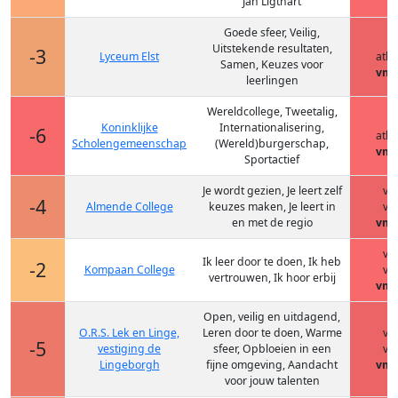
Jan Ligthart
Goede sfeer, Veilig,
h
Uitstekende resultaten,
-3
Lyceum Elst
ath
Samen, Keuzes voor
vmb
leerlingen
Wereldcollege, Tweetalig,
h
Koninklijke
Internationalisering,
-6
ath
Scholengemeenschap
(Wereld)burgerschap,
vmb
Sportactief
Je wordt gezien, Je leert zelf
vm
-4
Almende College
keuzes maken, Je leert in
vm
en met de regio
vmb
vm
Ik leer door te doen, Ik heb
-2
Kompaan College
vm
vertrouwen, Ik hoor erbij
vmb
Open, veilig en uitdagend,
O.R.S. Lek en Linge,
Leren door te doen, Warme
vm
-5
vestiging de
sfeer, Opbloeien in een
vm
Lingeborgh
fijne omgeving, Aandacht
vmb
voor jouw talenten