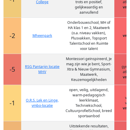
College
trots en positief,
ath
gelijkwaardig en
vmb
aanvullend
Onderbouwschool, MH of
HA klas 1 en 2, Maatwerk
(o.a. niveau vakken),
-2
Mheenpark
vmb
Plusvakken, Topsport
Talentschool en Ruimte
voor talent
Montessori geïnspireerd, Je
h
mag zijn wie je bent, Sport-
RSG Pantarijn locatie
gym
-5
Xtra & Nieuw Gymnasium,
MHV
ath
Maatwerk,
vmb
Keuzemogelijkheden
open, veilig, uitdagend,
warm-pedagogisch
vm
O.R.S. Lek en Linge,
leerklimaat,
-1
vm
vmbo-locatie
Techniekschool,
vmb
CultuurprofielSchool, breed
sportaanbod
Uitstekende resultaten,