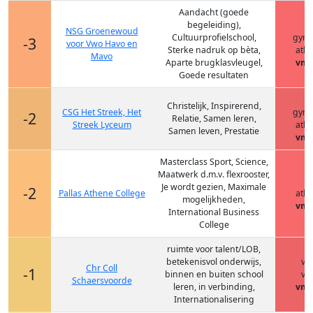
Aandacht (goede
begeleiding),
h
NSG Groenewoud
Cultuurprofielschool,
gym
-3
voor Vwo Havo en
Sterke nadruk op bèta,
ath
Mavo
Aparte brugklasvleugel,
vmb
Goede resultaten
h
Christelijk, Inspirerend,
CSG Het Streek, Het
gym
-2
Relatie, Samen leren,
Streek Lyceum
ath
Samen leven, Prestatie
vmb
Masterclass Sport, Science,
Maatwerk d.m.v. flexrooster,
h
Je wordt gezien, Maximale
-2
Pallas Athene College
ath
mogelijkheden,
vmb
International Business
College
ruimte voor talent/LOB,
betekenisvol onderwijs,
vm
Chr Coll
-1
binnen en buiten school
vm
Schaersvoorde
leren, in verbinding,
vmb
Internationalisering