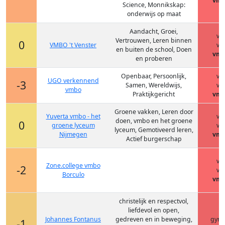
vmb
Science, Monnikskap:
onderwijs op maat
Aandacht, Groei,
vm
Vertrouwen, Leren binnen
0
VMBO 't Venster
vm
en buiten de school, Doen
vmb
en proberen
Openbaar, Persoonlijk,
vm
UGO verkennend
-3
Samen, Wereldwijs,
vm
vmbo
Praktijkgericht
vmb
Groene vakken, Leren door
Yuverta vmbo - het
vm
doen, vmbo en het groene
0
groene lyceum
vm
lyceum, Gemotiveerd leren,
Nijmegen
vmb
Actief burgerschap
vm
Zone.college vmbo
-2
vm
Borculo
vmb
christelijk en respectvol,
liefdevol en open,
h
Johannes Fontanus
gedreven en in beweging,
gym
-1