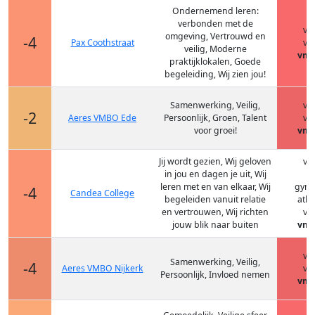
Ondernemend leren:
verbonden met de
vm
omgeving, Vertrouwd en
-4
Pax Coothstraat
vm
veilig, Moderne
vmb
praktijklokalen, Goede
begeleiding, Wij zien jou!
Samenwerking, Veilig,
vm
-2
Aeres VMBO Ede
Persoonlijk, Groen, Talent
vm
voor groei!
vmb
Jij wordt gezien, Wij geloven
vm
in jou en dagen je uit, Wij
h
leren met en van elkaar, Wij
gym
-4
Candea College
begeleiden vanuit relatie
ath
en vertrouwen, Wij richten
vm
jouw blik naar buiten
vmb
vm
Samenwerking, Veilig,
-4
Aeres VMBO Nijkerk
vm
Persoonlijk, Invloed nemen
vmb