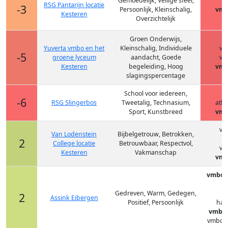
Gemoedelijk, Veilige sfeer,
RSG Pantarijn locatie
-3
Persoonlijk, Kleinschalig,
vmb
Kesteren
Overzichtelijk
Groen Onderwijs,
Yuverta vmbo en het
Kleinschalig, Individuele
vm
-5
groene lyceum
aandacht, Goede
vm
Kesteren
begeleiding, Hoog
vmb
slagingspercentage
School voor iedereen,
h
-6
RSG Slingerbos
Tweetalig, Technasium,
ath
Sport, Kunstbreed
vmb
vm
Van Lodenstein
Bijbelgetrouw, Betrokken,
h
2
College locatie
Betrouwbaar, Respectvol,
vm
Kesteren
Vakmanschap
vmb
vmbo-(
h
Gedreven, Warm, Gedegen,
2
Assink Eibergen
Positief, Persoonlijk
hav
vmbo-
vmbo-