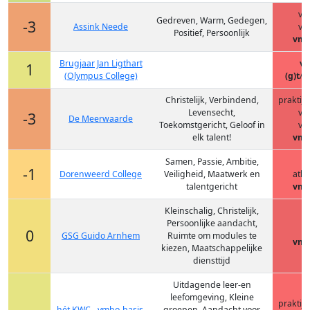
vm
Gedreven, Warm, Gedegen,
-3
Assink Neede
vm
Positief, Persoonlijk
vmb
Brugjaar Jan Ligthart
v
1
(Olympus College)
(g)t
/h
Christelijk, Verbindend,
praktij
Levensecht,
vm
-3
De Meerwaarde
Toekomstgericht, Geloof in
vm
elk talent!
vmb
Samen, Passie, Ambitie,
h
-1
Dorenweerd College
Veiligheid, Maatwerk en
ath
talentgericht
vmb
Kleinschalig, Christelijk,
Persoonlijke aandacht,
h
0
GSG Guido Arnhem
Ruimte om modules te
vmb
kiezen, Maatschappelijke
diensttijd
Uitdagende leer-en
leefomgeving, Kleine
praktij
hét KWC - vmbo-basis,
groepen, Aandacht voor