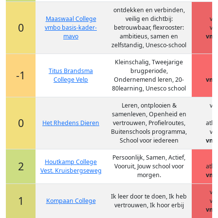
ontdekken en verbinden,
Maaswaal College
veilig en dichtbij:
vm
0
vmbo basis-kader-
betrouwbaar, flexrooster:
vm
mavo
ambitieus, samen en
vmb
zelfstandig, Unesco-school
Kleinschalig, Tweejarige
Titus Brandsma
brugperiode,
h
-1
College Velp
Ondernemend leren, 20-
vmb
80learning, Unesco school
Leren, ontplooien &
vm
samenleven, Openheid en
h
0
Het Rhedens Dieren
vertrouwen, Profielroutes,
ath
Buitenschools programma,
vm
School voor iedereen
vmb
Persoonlijk, Samen, Actief,
h
Houtkamp College
2
Vooruit, Jouw school voor
ath
Vest. Kruisbergseweg
morgen.
vmb
vm
Ik leer door te doen, Ik heb
1
Kompaan College
vm
vertrouwen, Ik hoor erbij
vmb