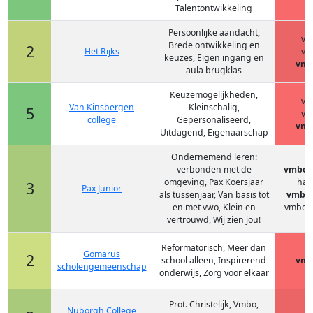
Talentontwikkeling
Persoonlijke aandacht,
vm
Brede ontwikkeling en
2
Het Rijks
vm
keuzes, Eigen ingang en
vmb
aula brugklas
Keuzemogelijkheden,
vm
Van Kinsbergen
Kleinschalig,
5
vm
college
Gepersonaliseerd,
vmb
Uitdagend, Eigenaarschap
Ondernemend leren:
verbonden met de
vmbo-(
omgeving, Pax Koersjaar
hav
3
Pax Junior
als tussenjaar, Van basis tot
vmbo-
en met vwo, Klein en
vmbo-
vertrouwd, Wij zien jou!
Reformatorisch, Meer dan
Gomarus
2
school alleen, Inspirerend
vmb
scholengemeenschap
onderwijs, Zorg voor elkaar
Prot. Christelijk, Vmbo,
Nuborgh College