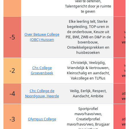
veel te oefenen,
Talentgericht door je ruimte
te geven
Elke leerling telt, Sterke
begeleiding, TOP-uren in
de onderbouw, Keuze uit
vm
Over Betuwe College
-5
PIE, BWI, ZWB en D&P in de
vm
(OBC) Huissen
bovenbouw,
vmb
Ontwikkelgesprekken en
huisbezoeken
Christelijk, Veelzijdig,
vm
Chr. College
Vriendelijk & Vertrouwen,
-2
vm
Groevenbeek
Kleinschalig en aandacht,
vmb
Vakcollege en TLPlus
h
Chr. College de
Veilig, Eerlijk, Respect,
-4
ath
Noordgouw, Heerde
Aandacht, Ambitie
vmb
Sportprofiel
mavo/havo/vwo,
h
-3
Olympus College
Creatiefprofiel
ath
mavo/havo/vwo, Brugjaar
vmb