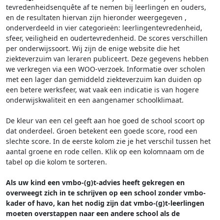
tevredenheidsenquête af te nemen bij leerlingen en ouders,
en de resultaten hiervan zijn hieronder weergegeven
,
onderverdeeld in vier categorieën: leerlingentevredenheid,
sfeer, veiligheid en oudertevredenheid. De scores verschillen
per onderwijssoort.
Wij zijn de enige website die het
ziekteverzuim van leraren publiceert. Deze gegevens hebben
we verkregen via een WOO-verzoek. Informatie over scholen
met een lager dan gemiddeld ziekteverzuim kan duiden op
een betere werksfeer, wat vaak een indicatie is van hogere
onderwijskwaliteit en een aangenamer schoolklimaat.
De kleur van een cel geeft aan hoe goed de school scoort op
dat onderdeel. Groen betekent een goede score, rood een
slechte score. In de eerste kolom zie je het verschil tussen het
aantal groene en rode cellen. Klik op een kolomnaam om de
tabel op die kolom te sorteren.
Als uw kind een vmbo-(g)t-advies heeft gekregen en
overweegt zich in te schrijven op een school zonder vmbo-
kader of havo, kan het nodig zijn dat vmbo-(g)t-leerlingen
moeten overstappen naar een andere school als de