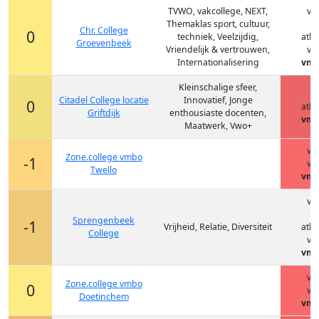
TVWO, vakcollege, NEXT,
vm
Themaklas sport, cultuur,
h
Chr. College
0
techniek, Veelzijdig,
ath
Groevenbeek
Vriendelijk & vertrouwen,
vm
Internationalisering
vmb
Kleinschalige sfeer,
h
Citadel College locatie
Innovatief, Jonge
0
ath
Griftdijk
enthousiaste docenten,
vmb
Maatwerk, Vwo+
vm
Zone.college vmbo
-1
vm
Twello
vmb
vm
h
Sprengenbeek
-1
Vrijheid, Relatie, Diversiteit
ath
College
vm
vmb
vm
Zone.college vmbo
0
vm
Doetinchem
vmb