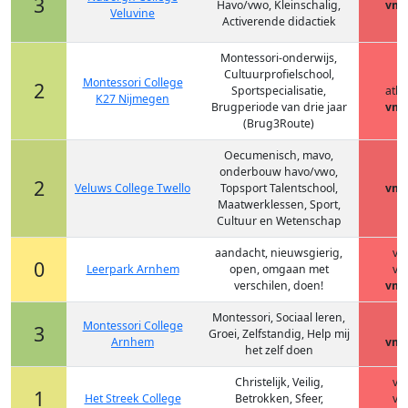
3
Havo/vwo, Kleinschalig,
vmb
Veluvine
Activerende didactiek
Montessori-onderwijs,
Cultuurprofielschool,
h
Montessori College
2
Sportspecialisatie,
ath
K27 Nijmegen
Brugperiode van drie jaar
vmb
(Brug3Route)
Oecumenisch, mavo,
onderbouw havo/vwo,
2
Veluws College Twello
Topsport Talentschool,
vmb
Maatwerklessen, Sport,
Cultuur en Wetenschap
aandacht, nieuwsgierig,
vm
0
Leerpark Arnhem
open, omgaan met
vm
verschilen, doen!
vmb
Montessori, Sociaal leren,
Montessori College
h
3
Groei, Zelfstandig, Help mij
Arnhem
vmb
het zelf doen
Christelijk, Veilig,
vm
1
Het Streek College
Betrokken, Sfeer,
vm