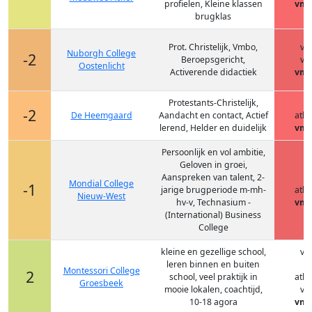
profielen, Kleine klassen
vmb
brugklas
Prot. Christelijk, Vmbo,
vm
Nuborgh College
-2
Beroepsgericht,
vm
Oostenlicht
Activerende didactiek
vmb
Protestants-Christelijk,
h
-2
De Heemgaard
Aandacht en contact, Actief
ath
lerend, Helder en duidelijk
vmb
Persoonlijk en vol ambitie,
Geloven in groei,
Aanspreken van talent, 2-
h
Mondial College
-1
jarige brugperiode m-mh-
ath
Nieuw-West
hv-v, Technasium -
vmb
(International) Business
College
kleine en gezellige school,
vm
leren binnen en buiten
h
Montessori College
2
school, veel praktijk in
ath
Groesbeek
mooie lokalen, coachtijd,
vm
10-18 agora
vmb