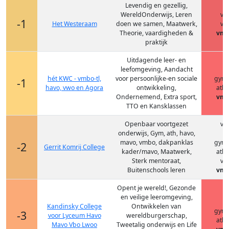
Levendig en gezellig,
WereldOnderwijs, Leren
vm
-1
Het Westeraam
doen we samen, Maatwerk,
vm
Theorie, vaardigheden &
vmb
praktijk
Uitdagende leer- en
leefomgeving, Aandacht
h
hét KWC - vmbo-tl,
voor persoonlijke-en sociale
gym
-1
havo, vwo en Agora
ontwikkeling,
ath
Ondernemend, Extra sport,
vmb
TTO en Kansklassen
Openbaar voortgezet
vm
onderwijs, Gym, ath, havo,
h
mavo, vmbo, dakpanklas
gym
-2
Gerrit Komrij College
kader/mavo, Maatwerk,
ath
Sterk mentoraat,
vm
Buitenschools leren
vmb
Opent je wereld!, Gezonde
en veilige leeromgeving,
h
Kandinsky College
Ontwikkelen van
gym
-3
voor Lyceum Havo
wereldburgerschap,
ath
Mavo Vbo Lwoo
Tweetalig onderwijs en Life