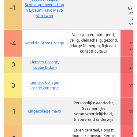
h
Scholengemeenschap
-1
gym
v Lyceum Havo Mavo
ath
Vbo Lwoo
vm
vmb
Veelzijdig en uitdagend,
h
Veilig, kleinschalig, gezond,
-4
Karel de Grote College
ath
Hartje Nijmegen, Rijk aan
vmb
kunst & cultuur
Liemers College,
h
0
locatie Didam
vmb
Liemers College,
0
vmb
locatie Zonegge
Persoonlijke aandacht,
Gezamenlijke
-1
Lingecollege mavo
vmb
verantwoordelijkheid,
Inspirerend onderwijs
Leren centraal, Hoogst
vm
mogelijke niveau, Kennis