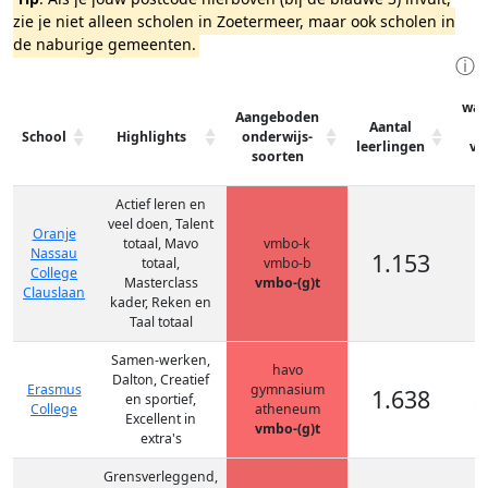
zie je niet alleen scholen in Zoetermeer, maar ook scholen in
de naburige gemeenten.
ⓘ
waa
Aangeboden
Aantal
School
Highlights
onderwijs-
leerlingen
vm
soorten
(
Actief leren en
veel doen, Talent
Oranje
totaal, Mavo
vmbo-k
Nassau
1.153
2
totaal,
vmbo-b
College
Masterclass
vmbo-(g)t
Clauslaan
kader, Reken en
Taal totaal
Samen-werken,
havo
Dalton, Creatief
Erasmus
gymnasium
1.638
3
en sportief,
College
atheneum
Excellent in
vmbo-(g)t
extra's
Grensverleggend,