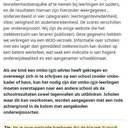
tevredenheidsenquête af te nemen bij leerlingen en ouders,
en de resultaten hiervan zijn hieronder weergegeven
,
onderverdeeld in vier categorieën: leerlingentevredenheid,
sfeer, veiligheid en oudertevredenheid. De scores verschillen
per onderwijssoort.
Wij zijn de enige website die het
ziekteverzuim van leraren publiceert. Deze gegevens hebben
we verkregen via een WOO-verzoek. Informatie over scholen
met een lager dan gemiddeld ziekteverzuim kan duiden op
een betere werksfeer, wat vaak een indicatie is van hogere
onderwijskwaliteit en een aangenamer schoolklimaat.
Als uw kind een vmbo-(g)t-advies heeft gekregen en
overweegt zich in te schrijven op een school zonder vmbo-
kader of havo, kan het nodig zijn dat vmbo-(g)t-leerlingen
moeten overstappen naar een andere school als de
schoolresultaten zowel tegenvallen als uitblinken. Scholen
waar dit kan voorkomen, worden aangegeven met een rode
achtergrond in de kolom met aangeboden
onderwijssoorten.
Tip
: Als je jouw postcode hierboven (bij de blauwe 3) invult,