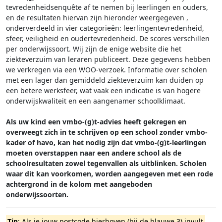
tevredenheidsenquête af te nemen bij leerlingen en ouders,
en de resultaten hiervan zijn hieronder weergegeven
,
onderverdeeld in vier categorieën: leerlingentevredenheid,
sfeer, veiligheid en oudertevredenheid. De scores verschillen
per onderwijssoort.
Wij zijn de enige website die het
ziekteverzuim van leraren publiceert. Deze gegevens hebben
we verkregen via een WOO-verzoek. Informatie over scholen
met een lager dan gemiddeld ziekteverzuim kan duiden op
een betere werksfeer, wat vaak een indicatie is van hogere
onderwijskwaliteit en een aangenamer schoolklimaat.
Als uw kind een vmbo-(g)t-advies heeft gekregen en
overweegt zich in te schrijven op een school zonder vmbo-
kader of havo, kan het nodig zijn dat vmbo-(g)t-leerlingen
moeten overstappen naar een andere school als de
schoolresultaten zowel tegenvallen als uitblinken. Scholen
waar dit kan voorkomen, worden aangegeven met een rode
achtergrond in de kolom met aangeboden
onderwijssoorten.
Tip
: Als je jouw postcode hierboven (bij de blauwe 3) invult,