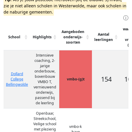
zie je niet alleen scholen in Westerwolde, maar ook scholen in
de naburige gemeenten.
ⓘ
waar
Aangeboden
Aantal
School
Highlights
onderwijs-
leerlingen
vmb
soorten
(g
Intensieve
coaching, 2-
jarige
onderbouw,
Dollard
bovenbouw
154
10
College
vmbo-(g)t
VMBO T,
Bellingwolde
vernieuwend
onderwijs,
passend bij
de leerling
Openbaar,
Streekschool,
Veilige school
vmbo-k
met plezierig
havo