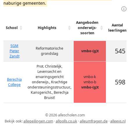
naburige gemeenten.
ⓘ
Aangeboden
Aantal
School
Highlights
onderwijs-
leerlingen
soorten
SGM
Reformatorische
545
Pieter
vmbo-(g)t
grondslag
Zandt
Prot. Christelijk,
Levensecht en
ervaringsgericht
vmbo-k
Berechja
598
onderwijs., Krachtige
vmbo-b
College
ondersteuningsstructuur.,
vmbo-(g)t
Kansgericht., Berechja
Bruist!
© 2026 allescholen.com
Bekijk ook:
allepeilingen.com
·
allpolls.co.uk
·
alleumfragen.de
·
alleevs.nl