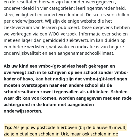
en de resultaten hiervan zijn hieronder weergegeven
,
onderverdeeld in vier categorieën: leerlingentevredenheid,
sfeer, veiligheid en oudertevredenheid. De scores verschillen
per onderwijssoort.
Wij zijn de enige website die het
ziekteverzuim van leraren publiceert. Deze gegevens hebben
we verkregen via een WOO-verzoek. Informatie over scholen
met een lager dan gemiddeld ziekteverzuim kan duiden op
een betere werksfeer, wat vaak een indicatie is van hogere
onderwijskwaliteit en een aangenamer schoolklimaat.
Als uw kind een vmbo-(g)t-advies heeft gekregen en
overweegt zich in te schrijven op een school zonder vmbo-
kader of havo, kan het nodig zijn dat vmbo-(g)t-leerlingen
moeten overstappen naar een andere school als de
schoolresultaten zowel tegenvallen als uitblinken. Scholen
waar dit kan voorkomen, worden aangegeven met een rode
achtergrond in de kolom met aangeboden
onderwijssoorten.
Tip
: Als je jouw postcode hierboven (bij de blauwe 3) invult,
zie je niet alleen scholen in Urk, maar ook scholen in de