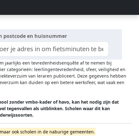
n postcode en huisnummer
om jaarlijks een tevredenheidsenquête af te nemen bij
ier categorieën: leerlingentevredenheid, sfeer, veiligheid en
 ziekteverzuim van leraren publiceert. Deze gegevens hebben
everzuim kan duiden op een betere werksfeer, wat vaak een
hool zonder vmbo-kader of havo, kan het nodig zijn dat
l tegenvallen als uitblinken. Scholen waar dit kan
erwijssoorten.
en, maar ook scholen in de naburige gemeenten.