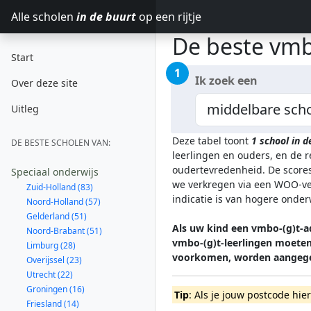
Alle scholen
in de buurt
op een rijtje
De beste vmb
Start
1
Ik zoek een
Over deze site
Uitleg
Deze tabel toont
1
school in 
DE BESTE SCHOLEN VAN:
leerlingen en ouders, en de 
oudertevredenheid. De scores
Speciaal onderwijs
we verkregen via een WOO-ver
Zuid-Holland (83)
indicatie is van hogere onde
Noord-Holland (57)
Gelderland (51)
Als uw kind een vmbo-(g)t-ad
Noord-Brabant (51)
vmbo-(g)t-leerlingen moeten 
Limburg (28)
voorkomen, worden aangege
Overijssel (23)
Utrecht (22)
Groningen (16)
Tip
: Als je jouw postcode hie
Friesland (14)