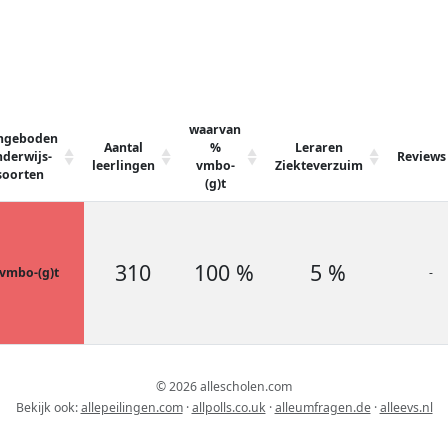
waarvan
ngeboden
Aantal
%
Leraren
derwijs-
Reviews
leerlingen
vmbo-
Ziekteverzuim
soorten
(g)t
310
100 %
5 %
vmbo-(g)t
-
© 2026 allescholen.com
Bekijk ook:
allepeilingen.com
·
allpolls.co.uk
·
alleumfragen.de
·
alleevs.nl