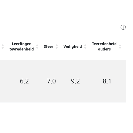
ⓘ
Leerlingen
Tevredenheid
Ge
Sfeer
Veiligheid
tevredenheid
ouders
tev
6,2
7,0
9,2
8,1