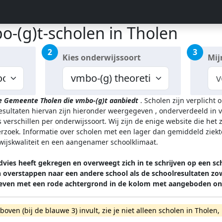
o-(g)t-scholen in Tholen
2
3
Kies onderwijssoort
Mij
de Gemeente Tholen
die vmbo-(g)t aanbiedt
.
Scholen zijn verplicht 
resultaten hiervan zijn hieronder weergegeven
, onderverdeeld in v
 verschillen per onderwijssoort.
Wij zijn de enige website die het
zoek. Informatie over scholen met een lager dan gemiddeld ziekt
rwijskwaliteit en een aangenamer schoolklimaat.
vies heeft gekregen en overweegt zich in te schrijven op een sc
overstappen naar een andere school als de schoolresultaten zowe
ven met een rode achtergrond in de kolom met aangeboden ond
rboven (bij de blauwe 3) invult, zie je niet alleen scholen in Thol