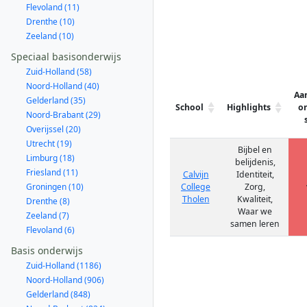
Flevoland (11)
Drenthe (10)
Zeeland (10)
Speciaal basisonderwijs
Zuid-Holland (58)
Noord-Holland (40)
Aa
Gelderland (35)
School
Highlights
on
Noord-Brabant (29)
Overijssel (20)
Utrecht (19)
Bijbel en
Limburg (18)
belijdenis,
Friesland (11)
Calvijn
Identiteit,
Groningen (10)
College
Zorg,
Tholen
Kwaliteit,
Drenthe (8)
Waar we
Zeeland (7)
samen leren
Flevoland (6)
Basis onderwijs
Zuid-Holland (1186)
Noord-Holland (906)
Gelderland (848)