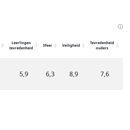
ⓘ
Leerlingen
Tevredenheid
Ge
Sfeer
Veiligheid
tevredenheid
ouders
tev
5,9
6,3
8,9
7,6