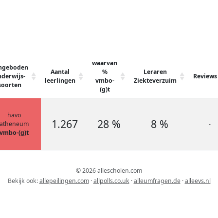
waarvan
ngeboden
Aantal
%
Leraren
derwijs-
Reviews
leerlingen
vmbo-
Ziekteverzuim
soorten
(g)t
havo
1.267
28 %
8 %
atheneum
-
vmbo-(g)t
© 2026 allescholen.com
Bekijk ook:
allepeilingen.com
·
allpolls.co.uk
·
alleumfragen.de
·
alleevs.nl