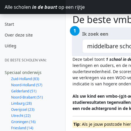
Alle scholen
in de buurt
op een rijtje
De beste vmbo
Start
1
Ik zoek een
Over deze site
Uitleg
Deze tabel toont
1
school in 
DE BESTE SCHOLEN VAN:
leerlingen en ouders, en de 
oudertevredenheid. De scores
Speciaal onderwijs
we verkregen via een WOO-ver
Zuid-Holland (83)
indicatie is van hogere onde
Noord-Holland (57)
Gelderland (51)
Als uw kind een vmbo-(g)t-ad
Noord-Brabant (51)
studieresultaten tegenvalle
Limburg (28)
een rode achtergrond in de
Overijssel (23)
Utrecht (22)
Groningen (16)
Tip
: Als je jouw postcode hie
Friesland (14)