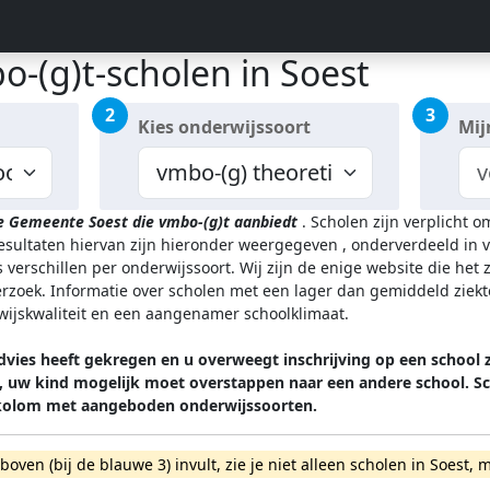
-(g)t-scholen in Soest
2
3
Kies onderwijssoort
Mij
de Gemeente Soest
die vmbo-(g)t aanbiedt
.
Scholen zijn verplicht o
resultaten hiervan zijn hieronder weergegeven
, onderverdeeld in v
 verschillen per onderwijssoort.
Wij zijn de enige website die het
zoek. Informatie over scholen met een lager dan gemiddeld ziekt
rwijskwaliteit en een aangenamer schoolklimaat.
vies heeft gekregen en u overweegt inschrijving op een school z
n, uw kind mogelijk moet overstappen naar een andere school.
 kolom met aangeboden onderwijssoorten.
rboven (bij de blauwe 3) invult, zie je niet alleen scholen in Soes