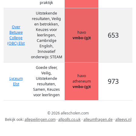
praktijk
Uitstekende
resultaten, Veilig
en betrokken,
Over
Keuzes voor
Betuwe
havo
653
leerlingen,
College
vmbo-(g)t
Cambridge
(OBC) Elst
English,
Innovatief
onderwijs: STEAM
Goede sfeer,
Veilig,
havo
Lyceum
Uitstekende
973
atheneum
Elst
resultaten,
vmbo-(g)t
Samen, Keuzes
voor leerlingen
© 2026 allescholen.com
Bekijk ook:
allepeilingen.com
·
allpolls.co.uk
·
alleumfragen.de
·
alleevs.nl