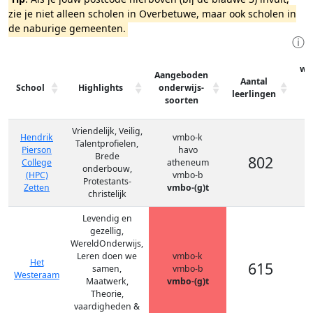
zie je niet alleen scholen in Overbetuwe, maar ook scholen in
de naburige gemeenten.
ⓘ
wa
Aangeboden
Aantal
School
Highlights
onderwijs-
leerlingen
v
soorten
Vriendelijk, Veilig,
Hendrik
vmbo-k
Talentprofielen,
Pierson
havo
Brede
802
College
atheneum
onderbouw,
(HPC)
vmbo-b
Protestants-
Zetten
vmbo-(g)t
christelijk
Levendig en
gezellig,
WereldOnderwijs,
Leren doen we
vmbo-k
Het
615
samen,
vmbo-b
Westeraam
Maatwerk,
vmbo-(g)t
Theorie,
vaardigheden &