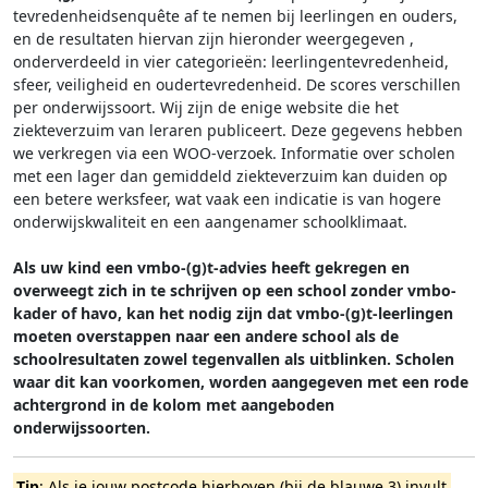
tevredenheidsenquête af te nemen bij leerlingen en ouders,
en de resultaten hiervan zijn hieronder weergegeven
,
onderverdeeld in vier categorieën: leerlingentevredenheid,
sfeer, veiligheid en oudertevredenheid. De scores verschillen
per onderwijssoort.
Wij zijn de enige website die het
ziekteverzuim van leraren publiceert. Deze gegevens hebben
we verkregen via een WOO-verzoek. Informatie over scholen
met een lager dan gemiddeld ziekteverzuim kan duiden op
een betere werksfeer, wat vaak een indicatie is van hogere
onderwijskwaliteit en een aangenamer schoolklimaat.
Als uw kind een vmbo-(g)t-advies heeft gekregen en
overweegt zich in te schrijven op een school zonder vmbo-
kader of havo, kan het nodig zijn dat vmbo-(g)t-leerlingen
moeten overstappen naar een andere school als de
schoolresultaten zowel tegenvallen als uitblinken. Scholen
waar dit kan voorkomen, worden aangegeven met een rode
achtergrond in de kolom met aangeboden
onderwijssoorten.
Tip
: Als je jouw postcode hierboven (bij de blauwe 3) invult,