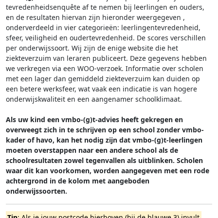
tevredenheidsenquête af te nemen bij leerlingen en ouders,
en de resultaten hiervan zijn hieronder weergegeven
,
onderverdeeld in vier categorieën: leerlingentevredenheid,
sfeer, veiligheid en oudertevredenheid. De scores verschillen
per onderwijssoort.
Wij zijn de enige website die het
ziekteverzuim van leraren publiceert. Deze gegevens hebben
we verkregen via een WOO-verzoek. Informatie over scholen
met een lager dan gemiddeld ziekteverzuim kan duiden op
een betere werksfeer, wat vaak een indicatie is van hogere
onderwijskwaliteit en een aangenamer schoolklimaat.
Als uw kind een vmbo-(g)t-advies heeft gekregen en
overweegt zich in te schrijven op een school zonder vmbo-
kader of havo, kan het nodig zijn dat vmbo-(g)t-leerlingen
moeten overstappen naar een andere school als de
schoolresultaten zowel tegenvallen als uitblinken. Scholen
waar dit kan voorkomen, worden aangegeven met een rode
achtergrond in de kolom met aangeboden
onderwijssoorten.
Tip
: Als je jouw postcode hierboven (bij de blauwe 3) invult,