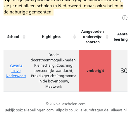
zie je niet alleen scholen in Nederweert, maar ook scholen in
de naburige gemeenten.
ⓘ
Aangeboden
Aantal
School
Highlights
onderwijs-
leerlinge
soorten
Brede
doorstroommogelijkheden,
Yuverta
Kleinschalig, Coaching:
308
mavo
persoonlijke aandacht,
vmbo-(g)t
Nederweert
Praktijkgericht Programma
in de bovenbouw,
Maatwerk
© 2026 allescholen.com
Bekijk ook:
allepeilingen.com
·
allpolls.co.uk
·
alleumfragen.de
·
alleevs.nl