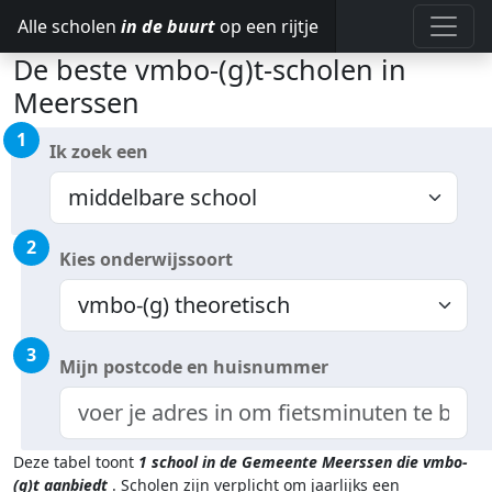
Alle scholen
in de buurt
op een rijtje
De beste vmbo-(g)t-scholen in
Meerssen
1
Ik zoek een
2
Kies onderwijssoort
3
Mijn postcode en huisnummer
Deze tabel toont
1
school in de Gemeente Meerssen
die vmbo-
(g)t aanbiedt
.
Scholen zijn verplicht om jaarlijks een