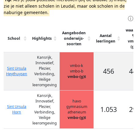
zie je niet alleen scholen in Leudal, maar ook scholen in de
naburige gemeenten.
ⓘ
waar
Aangeboden
Aantal
%
School
Highlights
onderwijs-
leerlingen
vmb
soorten
(g)t
Kansrijk,
Innovatief,
vmbo-k
Sint Ursula
Plezier,
456
44
vmbo-b
Heythuysen
Verbinding,
vmbo-(g)t
Veilige
leeromgeving
Kansrijk,
Innovatief,
havo
Sint Ursula
Plezier,
gymnasium
1.053
29
Horn
Verbinding,
atheneum
Veilige
vmbo-(g)t
leeromgeving