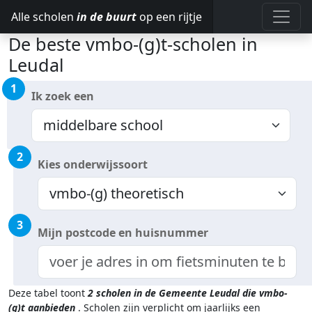
Alle scholen
in de buurt
op een rijtje
De beste vmbo-(g)t-scholen in
Leudal
1
Ik zoek een
2
Kies onderwijssoort
3
Mijn postcode en huisnummer
Deze tabel toont
2
scholen in de Gemeente Leudal
die vmbo-
(g)t aanbieden
.
Scholen zijn verplicht om jaarlijks een