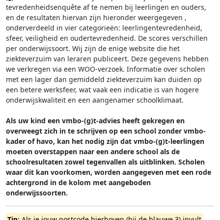
tevredenheidsenquête af te nemen bij leerlingen en ouders,
en de resultaten hiervan zijn hieronder weergegeven
,
onderverdeeld in vier categorieën: leerlingentevredenheid,
sfeer, veiligheid en oudertevredenheid. De scores verschillen
per onderwijssoort.
Wij zijn de enige website die het
ziekteverzuim van leraren publiceert. Deze gegevens hebben
we verkregen via een WOO-verzoek. Informatie over scholen
met een lager dan gemiddeld ziekteverzuim kan duiden op
een betere werksfeer, wat vaak een indicatie is van hogere
onderwijskwaliteit en een aangenamer schoolklimaat.
Als uw kind een vmbo-(g)t-advies heeft gekregen en
overweegt zich in te schrijven op een school zonder vmbo-
kader of havo, kan het nodig zijn dat vmbo-(g)t-leerlingen
moeten overstappen naar een andere school als de
schoolresultaten zowel tegenvallen als uitblinken. Scholen
waar dit kan voorkomen, worden aangegeven met een rode
achtergrond in de kolom met aangeboden
onderwijssoorten.
Tip
: Als je jouw postcode hierboven (bij de blauwe 3) invult,