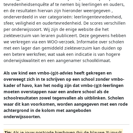
tevredenheidsenquête af te nemen bij leerlingen en ouders,
en de resultaten hiervan zijn hieronder weergegeven
,
onderverdeeld in vier categorieën: leerlingentevredenheid,
sfeer, veiligheid en oudertevredenheid. De scores verschillen
per onderwijssoort.
Wij zijn de enige website die het
ziekteverzuim van leraren publiceert. Deze gegevens hebben
we verkregen via een WOO-verzoek. Informatie over scholen
met een lager dan gemiddeld ziekteverzuim kan duiden op
een betere werksfeer, wat vaak een indicatie is van hogere
onderwijskwaliteit en een aangenamer schoolklimaat.
Als uw kind een vmbo-(g)t-advies heeft gekregen en
overweegt zich in te schrijven op een school zonder vmbo-
kader of havo, kan het nodig zijn dat vmbo-(g)t-leerlingen
moeten overstappen naar een andere school als de
schoolresultaten zowel tegenvallen als uitblinken. Scholen
waar dit kan voorkomen, worden aangegeven met een rode
achtergrond in de kolom met aangeboden
onderwijssoorten.
Tip
: Als je jouw postcode hierboven (bij de blauwe 3) invult,