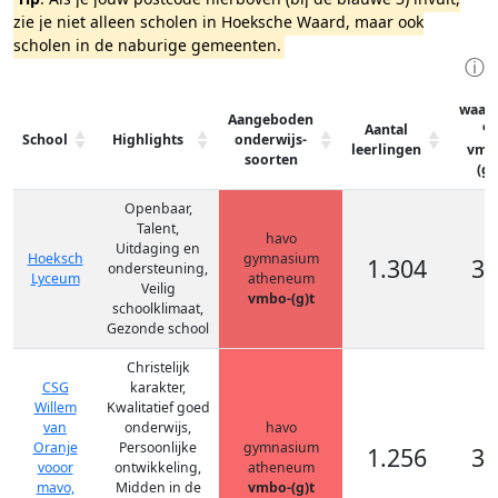
zie je niet alleen scholen in Hoeksche Waard, maar ook
scholen in de naburige gemeenten.
ⓘ
waar
Aangeboden
Aantal
%
School
Highlights
onderwijs-
leerlingen
vmb
soorten
(g)
Openbaar,
Talent,
havo
Uitdaging en
Hoeksch
gymnasium
1.304
30
ondersteuning,
Lyceum
atheneum
Veilig
vmbo-(g)t
schoolklimaat,
Gezonde school
Christelijk
CSG
karakter,
Willem
Kwalitatief goed
van
onderwijs,
havo
Oranje
Persoonlijke
gymnasium
1.256
35
vooor
ontwikkeling,
atheneum
mavo,
Midden in de
vmbo-(g)t