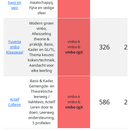
havo en
maatschappij,
vwo
Fijne en veilige
sfeer
Modern groen
vmbo,
Afwisseling
theorie &
Yuverta
vmbo-k
praktijk, Basis,
326
26
vmbo
vmbo-b
Kader en GL/TL,
Klaaswaal
vmbo-(g)t
Thema keuzes
koken/techniek,
Aandacht voor
elke leerling
Basis & Kader,
Gemengde- en
Theoretische
leerweg /
vmbo-k
Actief
586
20
VakMavo, Actief!
vmbo-b
College
Leren door te
vmbo-(g)t
doen, Leerweg
ondersteuning,
5 profielen