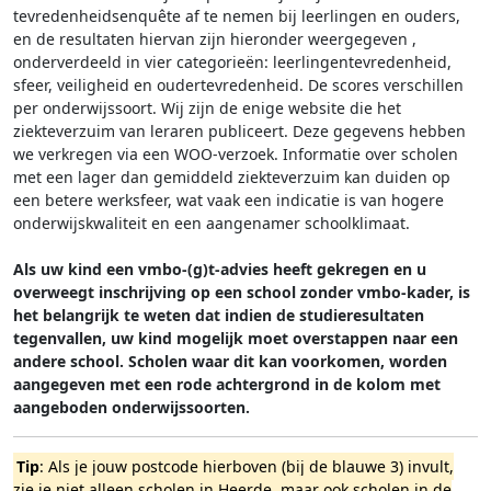
tevredenheidsenquête af te nemen bij leerlingen en ouders,
en de resultaten hiervan zijn hieronder weergegeven
,
onderverdeeld in vier categorieën: leerlingentevredenheid,
sfeer, veiligheid en oudertevredenheid. De scores verschillen
per onderwijssoort.
Wij zijn de enige website die het
ziekteverzuim van leraren publiceert. Deze gegevens hebben
we verkregen via een WOO-verzoek. Informatie over scholen
met een lager dan gemiddeld ziekteverzuim kan duiden op
een betere werksfeer, wat vaak een indicatie is van hogere
onderwijskwaliteit en een aangenamer schoolklimaat.
Als uw kind een vmbo-(g)t-advies heeft gekregen en u
overweegt inschrijving op een school zonder vmbo-kader, is
het belangrijk te weten dat indien de studieresultaten
tegenvallen, uw kind mogelijk moet overstappen naar een
andere school. Scholen waar dit kan voorkomen, worden
aangegeven met een rode achtergrond in de kolom met
aangeboden onderwijssoorten.
Tip
: Als je jouw postcode hierboven (bij de blauwe 3) invult,
zie je niet alleen scholen in Heerde, maar ook scholen in de