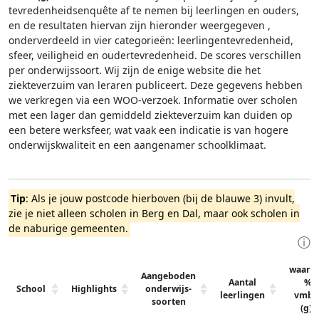
tevredenheidsenquête af te nemen bij leerlingen en ouders,
en de resultaten hiervan zijn hieronder weergegeven
,
onderverdeeld in vier categorieën: leerlingentevredenheid,
sfeer, veiligheid en oudertevredenheid. De scores verschillen
per onderwijssoort.
Wij zijn de enige website die het
ziekteverzuim van leraren publiceert. Deze gegevens hebben
we verkregen via een WOO-verzoek. Informatie over scholen
met een lager dan gemiddeld ziekteverzuim kan duiden op
een betere werksfeer, wat vaak een indicatie is van hogere
onderwijskwaliteit en een aangenamer schoolklimaat.
Tip
: Als je jouw postcode hierboven (bij de blauwe 3) invult,
zie je niet alleen scholen in Berg en Dal, maar ook scholen in
de naburige gemeenten.
ⓘ
waarv
Aangeboden
Aantal
%
School
Highlights
onderwijs-
leerlingen
vmbo
soorten
(g)t