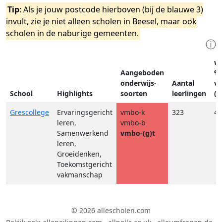
Tip
: Als je jouw postcode hierboven (bij de blauwe 3)
invult, zie je niet alleen scholen in Beesel, maar ook
scholen in de naburige gemeenten.
ⓘ
w
Aangeboden
%
onderwijs-
Aantal
v
School
Highlights
soorten
leerlingen
(g
Grescollege
Ervaringsgericht
vmbo-k
323
45
leren,
vmbo-b
Samenwerkend
vmbo-(g)t
leren,
Groeidenken,
Toekomstgericht
vakmanschap
© 2026 allescholen.com