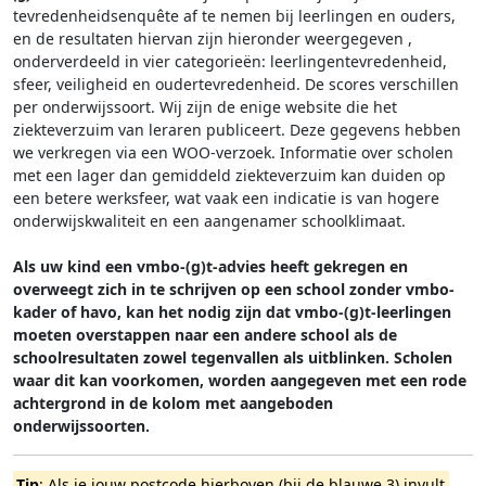
tevredenheidsenquête af te nemen bij leerlingen en ouders,
en de resultaten hiervan zijn hieronder weergegeven
,
onderverdeeld in vier categorieën: leerlingentevredenheid,
sfeer, veiligheid en oudertevredenheid. De scores verschillen
per onderwijssoort.
Wij zijn de enige website die het
ziekteverzuim van leraren publiceert. Deze gegevens hebben
we verkregen via een WOO-verzoek. Informatie over scholen
met een lager dan gemiddeld ziekteverzuim kan duiden op
een betere werksfeer, wat vaak een indicatie is van hogere
onderwijskwaliteit en een aangenamer schoolklimaat.
Als uw kind een vmbo-(g)t-advies heeft gekregen en
overweegt zich in te schrijven op een school zonder vmbo-
kader of havo, kan het nodig zijn dat vmbo-(g)t-leerlingen
moeten overstappen naar een andere school als de
schoolresultaten zowel tegenvallen als uitblinken. Scholen
waar dit kan voorkomen, worden aangegeven met een rode
achtergrond in de kolom met aangeboden
onderwijssoorten.
Tip
: Als je jouw postcode hierboven (bij de blauwe 3) invult,