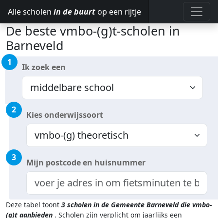
Alle scholen
in de buurt
op een rijtje
De beste vmbo-(g)t-scholen in
Barneveld
1
Ik zoek een
2
Kies onderwijssoort
3
Mijn postcode en huisnummer
Deze tabel toont
3
scholen in de Gemeente Barneveld
die vmbo-
(g)t aanbieden
.
Scholen zijn verplicht om jaarlijks een