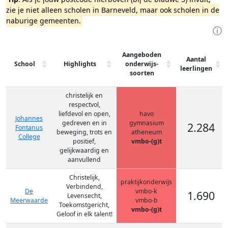
zie je niet alleen scholen in Barneveld, maar ook scholen in de
naburige gemeenten.
ⓘ
Aangeboden
Aantal
School
Highlights
onderwijs-
leerlingen
soorten
christelijk en
respectvol,
liefdevol en open,
havo
Johannes
gedreven en in
gymnasium
2.284
Fontanus
beweging, trots en
atheneum
College
positief,
vmbo-(g)t
gelijkwaardig en
aanvullend
Christelijk,
praktijkonderwijs
Verbindend,
De
vmbo-k
1.690
Levensecht,
Meerwaarde
vmbo-b
Toekomstgericht,
vmbo-(g)t
Geloof in elk talent!