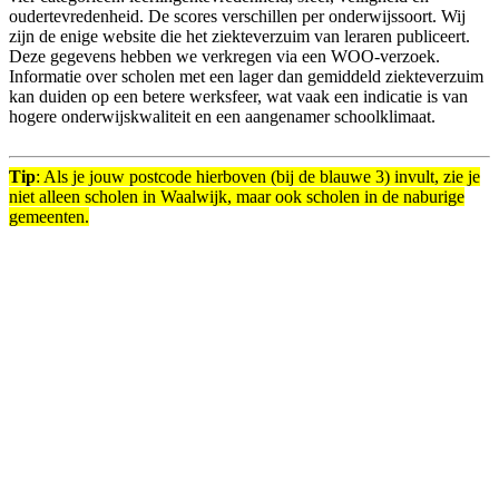
oudertevredenheid. De scores verschillen per onderwijssoort.
Wij
zijn de enige website die het ziekteverzuim van leraren publiceert.
Deze gegevens hebben we verkregen via een WOO-verzoek.
Informatie over scholen met een lager dan gemiddeld ziekteverzuim
kan duiden op een betere werksfeer, wat vaak een indicatie is van
hogere onderwijskwaliteit en een aangenamer schoolklimaat.
Tip
: Als je jouw postcode hierboven (bij de blauwe 3) invult, zie je
niet alleen scholen in Waalwijk, maar ook scholen in de naburige
gemeenten.