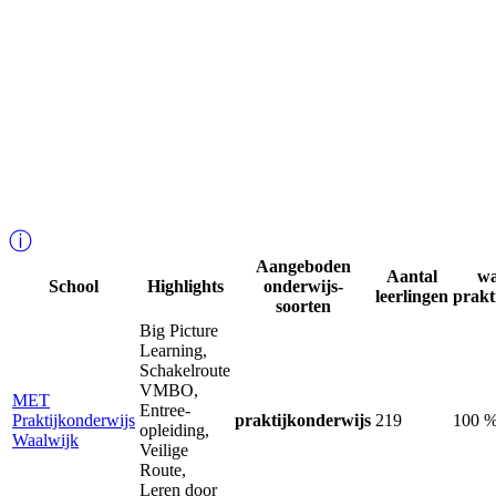
ⓘ
Aangeboden
Aantal
w
School
Highlights
onderwijs-
leerlingen
prakt
soorten
Big Picture
Learning,
Schakelroute
VMBO,
MET
Entree-
Praktijkonderwijs
praktijkonderwijs
219
100 
opleiding,
Waalwijk
Veilige
Route,
Leren door