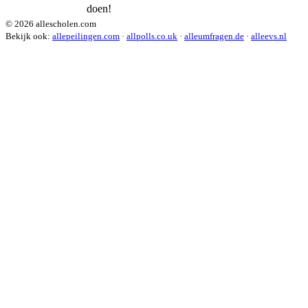
doen!
© 2026 allescholen.com
Bekijk ook:
allepeilingen.com
·
allpolls.co.uk
·
alleumfragen.de
·
alleevs.nl