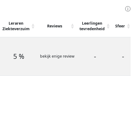
ⓘ
Leraren
Leerlingen
Reviews
Sfeer
V
Ziekteverzuim
tevredenheid
5 %
-
-
bekijk enige review