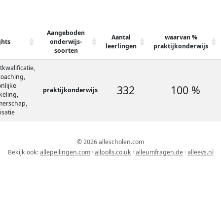
Aangeboden
Aantal
waarvan %
ghts
onderwijs-
leerlingen
praktijkonderwijs
soorten
kwalificatie,
coaching,
nlijke
332
100 %
praktijkonderwijs
keling,
erschap,
isatie
© 2026 allescholen.com
Bekijk ook:
allepeilingen.com
·
allpolls.co.uk
·
alleumfragen.de
·
alleevs.nl