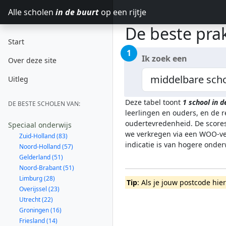
Alle scholen
in de buurt
op een rijtje
De beste prak
Start
1
Ik zoek een
Over deze site
Uitleg
Deze tabel toont
1
school in 
DE BESTE SCHOLEN VAN:
leerlingen en ouders, en de 
oudertevredenheid. De scores
Speciaal onderwijs
we verkregen via een WOO-ver
Zuid-Holland (83)
indicatie is van hogere onde
Noord-Holland (57)
Gelderland (51)
Noord-Brabant (51)
Limburg (28)
Tip
: Als je jouw postcode hie
Overijssel (23)
Utrecht (22)
Groningen (16)
Friesland (14)