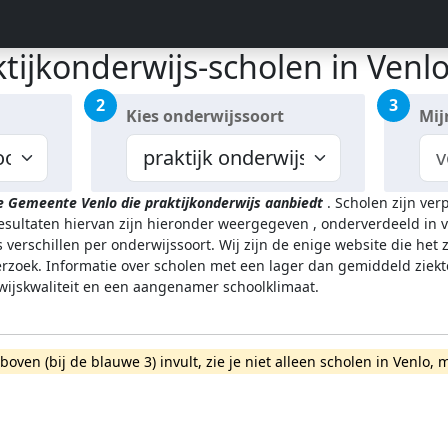
tijkonderwijs-scholen in Venl
2
3
Kies onderwijssoort
Mij
de Gemeente Venlo
die praktijkonderwijs aanbiedt
.
Scholen zijn ver
resultaten hiervan zijn hieronder weergegeven
, onderverdeeld in v
 verschillen per onderwijssoort.
Wij zijn de enige website die het
zoek. Informatie over scholen met een lager dan gemiddeld ziekt
rwijskwaliteit en een aangenamer schoolklimaat.
rboven (bij de blauwe 3) invult, zie je niet alleen scholen in Venl