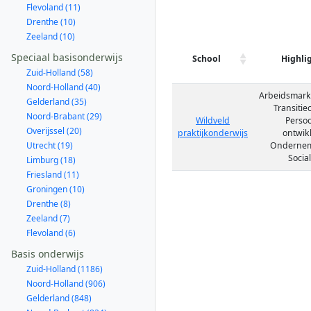
Flevoland (11)
Drenthe (10)
Zeeland (10)
Speciaal basisonderwijs
School
Highli
Zuid-Holland (58)
Noord-Holland (40)
Arbeidsmarkt
Gelderland (35)
Transitie
Noord-Brabant (29)
Wildveld
Persoo
Overijssel (20)
praktijkonderwijs
ontwik
Utrecht (19)
Ondernem
Social
Limburg (18)
Friesland (11)
Groningen (10)
Drenthe (8)
Zeeland (7)
Flevoland (6)
Basis onderwijs
Zuid-Holland (1186)
Noord-Holland (906)
Gelderland (848)