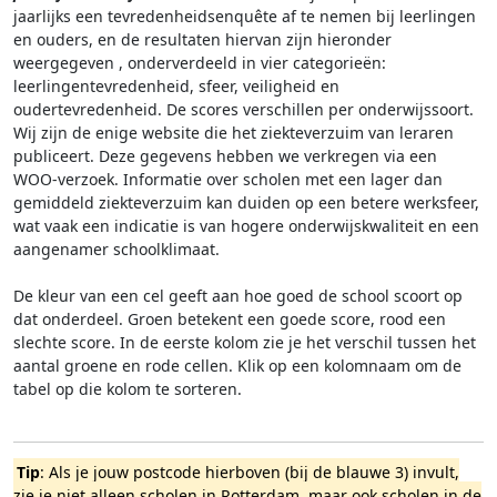
jaarlijks een tevredenheidsenquête af te nemen bij leerlingen
en ouders, en de resultaten hiervan zijn hieronder
weergegeven
, onderverdeeld in vier categorieën:
leerlingentevredenheid, sfeer, veiligheid en
oudertevredenheid. De scores verschillen per onderwijssoort.
Wij zijn de enige website die het ziekteverzuim van leraren
publiceert. Deze gegevens hebben we verkregen via een
WOO-verzoek. Informatie over scholen met een lager dan
gemiddeld ziekteverzuim kan duiden op een betere werksfeer,
wat vaak een indicatie is van hogere onderwijskwaliteit en een
aangenamer schoolklimaat.
De kleur van een cel geeft aan hoe goed de school scoort op
dat onderdeel. Groen betekent een goede score, rood een
slechte score. In de eerste kolom zie je het verschil tussen het
aantal groene en rode cellen. Klik op een kolomnaam om de
tabel op die kolom te sorteren.
Tip
: Als je jouw postcode hierboven (bij de blauwe 3) invult,
zie je niet alleen scholen in Rotterdam, maar ook scholen in de