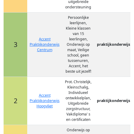
uitgebreide
ondersteuning
Persoonlijke
leerlijnen,
Kleine klassen
van 15
Accent
leerlingen,
3
Praktijkonderwijs
Onderwijs op
praktijkonderwijs
Centrum
maat, Veilige
school, geen
tussenuren,
Accent, het
beste uit jezelf!
Prot. Christelijk,
Kleinschalig,
Individueel
Accent
ontwikkelplan,
2
Praktijkonderwijs
praktijkonderwijs
Uitgebreide
Hoogvliet
zorgstructuur,
Vakdiploma' s
en certificaten
Onderwijs op