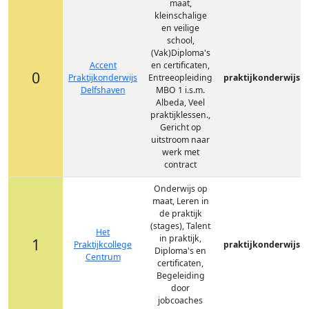
maat,
kleinschalige
en veilige
school,
(Vak)Diploma's
Accent
en certificaten,
0
Praktijkonderwijs
Entreeopleiding
praktijkonderwijs
Delfshaven
MBO 1 i.s.m.
Albeda, Veel
praktijklessen.,
Gericht op
uitstroom naar
werk met
contract
Onderwijs op
maat, Leren in
de praktijk
(stages), Talent
Het
in praktijk,
1
Praktijkcollege
praktijkonderwijs
Diploma's en
Centrum
certificaten,
Begeleiding
door
jobcoaches