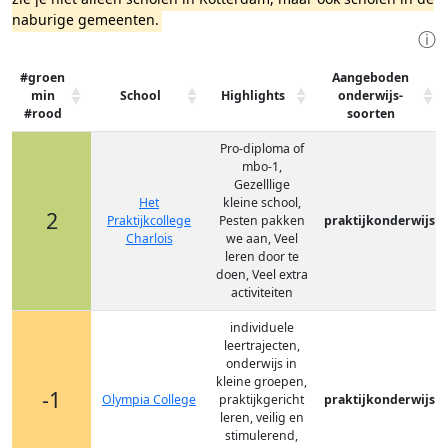
naburige gemeenten.
ⓘ
#groen
Aangeboden
min
School
Highlights
onderwijs-
#rood
soorten
Pro-diploma of
mbo-1,
Gezelllige
Het
kleine school,
2
Praktijkcollege
Pesten pakken
praktijkonderwijs
Charlois
we aan, Veel
leren door te
doen, Veel extra
activiteiten
individuele
leertrajecten,
onderwijs in
kleine groepen,
-1
Olympia College
praktijkgericht
praktijkonderwijs
leren, veilig en
stimulerend,