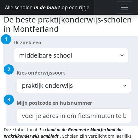
Alle scholen
in de buurt
op een rijtje
De beste praktijkonderwijs-scholen
in Montferland
1
Ik zoek een
2
Kies onderwijssoort
3
Mijn postcode en huisnummer
Deze tabel toont
1
school in de Gemeente Montferland
die
praktijkonderwijs aanbiedt
.
Scholen zijn verplicht om jaarlijks