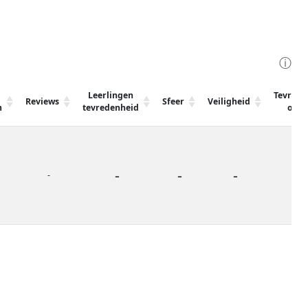
ⓘ
Leerlingen
Tevrede
Reviews
Sfeer
Veiligheid
m
tevredenheid
oude
-
-
-
7
-