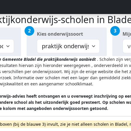
tijkonderwijs-scholen in Blade
2
3
Kies onderwijssoort
Mij
de Gemeente Bladel
die praktijkonderwijs aanbiedt
.
Scholen zijn ve
resultaten hiervan zijn hieronder weergegeven
, onderverdeeld in v
 verschillen per onderwijssoort.
Wij zijn de enige website die het
zoek. Informatie over scholen met een lager dan gemiddeld ziekt
rwijskwaliteit en een aangenamer schoolklimaat.
erwijs-advies heeft ontvangen en u overweegt inschrijving op ee
ndere school als het uitzonderlijk goed presteert. Op scholen
de kolom met aangeboden onderwijssoorten getoond.
rboven (bij de blauwe 3) invult, zie je niet alleen scholen in Blad