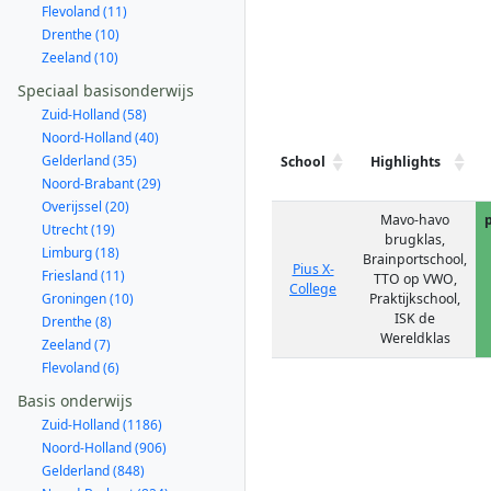
Flevoland (11)
Drenthe (10)
Zeeland (10)
Speciaal basisonderwijs
Zuid-Holland (58)
Noord-Holland (40)
Gelderland (35)
School
Highlights
Noord-Brabant (29)
Overijssel (20)
Mavo-havo
Utrecht (19)
brugklas,
Limburg (18)
Brainportschool,
Pius X-
Friesland (11)
TTO op VWO,
College
Groningen (10)
Praktijkschool,
ISK de
Drenthe (8)
Wereldklas
Zeeland (7)
Flevoland (6)
Basis onderwijs
Zuid-Holland (1186)
Noord-Holland (906)
Gelderland (848)