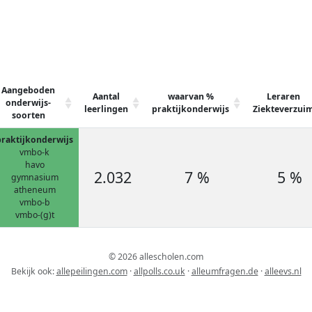
Aangeboden
Aantal
waarvan %
Leraren
onderwijs-
leerlingen
praktijkonderwijs
Ziekteverzui
soorten
praktijkonderwijs
vmbo-k
havo
2.032
7 %
5 %
gymnasium
atheneum
vmbo-b
vmbo-(g)t
© 2026 allescholen.com
Bekijk ook:
allepeilingen.com
·
allpolls.co.uk
·
alleumfragen.de
·
alleevs.nl