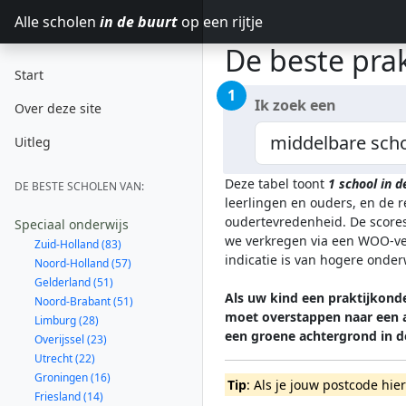
Alle scholen
in de buurt
op een rijtje
De beste prak
Start
1
Ik zoek een
Over deze site
Uitleg
Deze tabel toont
1
school in 
DE BESTE SCHOLEN VAN:
leerlingen en ouders, en de 
oudertevredenheid. De scores
Speciaal onderwijs
we verkregen via een WOO-ver
Zuid-Holland (83)
indicatie is van hogere onde
Noord-Holland (57)
Gelderland (51)
Als uw kind een praktijkond
Noord-Brabant (51)
moet overstappen naar een a
Limburg (28)
een groene achtergrond in 
Overijssel (23)
Utrecht (22)
Groningen (16)
Tip
: Als je jouw postcode hie
Friesland (14)