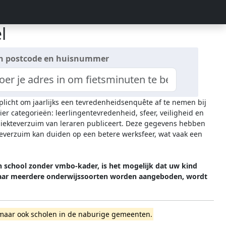
l
n postcode en huisnummer
rplicht om jaarlijks een tevredenheidsenquête af te nemen bij
ier categorieën: leerlingentevredenheid, sfeer, veiligheid en
 ziekteverzuim van leraren publiceert. Deze gegevens hebben
everzuim kan duiden op een betere werksfeer, wat vaak een
n school zonder vmbo-kader, is het mogelijk dat uw kind
 waar meerdere onderwijssoorten worden aangeboden, wordt
el, maar ook scholen in de naburige gemeenten.