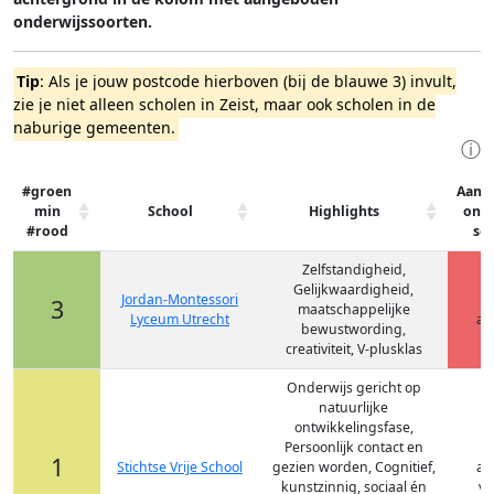
onderwijssoorten.
Tip
: Als je jouw postcode hierboven (bij de blauwe 3) invult,
zie je niet alleen scholen in Zeist, maar ook scholen in de
naburige gemeenten.
ⓘ
#groen
Aang
min
School
Highlights
onde
#rood
so
Zelfstandigheid,
Gelijkwaardigheid,
Jordan-Montessori
3
maatschappelijke
Lyceum Utrecht
at
bewustwording,
creativiteit, V-plusklas
Onderwijs gericht op
natuurlijke
ontwikkelingsfase,
Persoonlijk contact en
1
Stichtse Vrije School
gezien worden, Cognitief,
at
kunstzinnig, sociaal én
vm