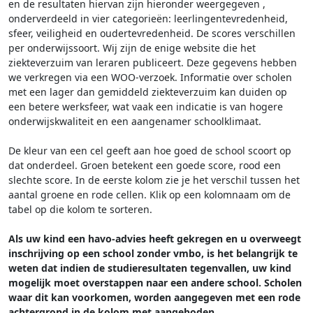
en de resultaten hiervan zijn hieronder weergegeven
,
onderverdeeld in vier categorieën: leerlingentevredenheid,
sfeer, veiligheid en oudertevredenheid. De scores verschillen
per onderwijssoort.
Wij zijn de enige website die het
ziekteverzuim van leraren publiceert. Deze gegevens hebben
we verkregen via een WOO-verzoek. Informatie over scholen
met een lager dan gemiddeld ziekteverzuim kan duiden op
een betere werksfeer, wat vaak een indicatie is van hogere
onderwijskwaliteit en een aangenamer schoolklimaat.
De kleur van een cel geeft aan hoe goed de school scoort op
dat onderdeel. Groen betekent een goede score, rood een
slechte score. In de eerste kolom zie je het verschil tussen het
aantal groene en rode cellen. Klik op een kolomnaam om de
tabel op die kolom te sorteren.
Als uw kind een havo-advies heeft gekregen en u overweegt
inschrijving op een school zonder vmbo, is het belangrijk te
weten dat indien de studieresultaten tegenvallen, uw kind
mogelijk moet overstappen naar een andere school. Scholen
waar dit kan voorkomen, worden aangegeven met een rode
achtergrond in de kolom met aangeboden