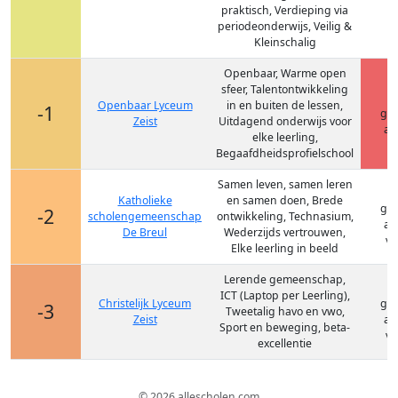
praktisch, Verdieping via
periodeonderwijs, Veilig &
Kleinschalig
Openbaar, Warme open
sfeer, Talentontwikkeling
Openbaar Lyceum
in en buiten de lessen,
-1
gy
Zeist
Uitdagend onderwijs voor
at
elke leerling,
Begaafdheidsprofielschool
Samen leven, samen leren
Katholieke
en samen doen, Brede
gy
-2
scholengemeenschap
ontwikkeling, Technasium,
at
De Breul
Wederzijds vertrouwen,
vm
Elke leerling in beeld
Lerende gemeenschap,
ICT (Laptop per Leerling),
Christelijk Lyceum
gy
-3
Tweetalig havo en vwo,
Zeist
at
Sport en beweging, beta-
vm
excellentie
© 2026 allescholen.com