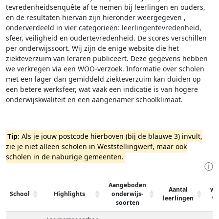
tevredenheidsenquête af te nemen bij leerlingen en ouders,
en de resultaten hiervan zijn hieronder weergegeven
,
onderverdeeld in vier categorieën: leerlingentevredenheid,
sfeer, veiligheid en oudertevredenheid. De scores verschillen
per onderwijssoort.
Wij zijn de enige website die het
ziekteverzuim van leraren publiceert. Deze gegevens hebben
we verkregen via een WOO-verzoek. Informatie over scholen
met een lager dan gemiddeld ziekteverzuim kan duiden op
een betere werksfeer, wat vaak een indicatie is van hogere
onderwijskwaliteit en een aangenamer schoolklimaat.
Tip
: Als je jouw postcode hierboven (bij de blauwe 3) invult,
zie je niet alleen scholen in Weststellingwerf, maar ook
scholen in de naburige gemeenten.
ⓘ
Aangeboden
Aantal
wa
School
Highlights
onderwijs-
leerlingen
%
soorten