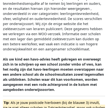
tevredenheidsenquête af te nemen bij leerlingen en ouders,
en de resultaten hiervan zijn hieronder weergegeven
,
onderverdeeld in vier categorieën: leerlingentevredenheid,
sfeer, veiligheid en oudertevredenheid. De scores verschillen
per onderwijssoort.
Wij zijn de enige website die het
ziekteverzuim van leraren publiceert. Deze gegevens hebben
we verkregen via een WOO-verzoek. Informatie over scholen
met een lager dan gemiddeld ziekteverzuim kan duiden op
een betere werksfeer, wat vaak een indicatie is van hogere
onderwijskwaliteit en een aangenamer schoolklimaat.
Als uw kind een havo-advies heeft gekregen en overweegt
zich in te schrijven op een school zonder vmbo of vwo, kan
het nodig zijn dat havo-leerlingen moeten overstappen naar
een andere school als de schoolresultaten zowel tegenvallen
als uitblinken. Scholen waar dit kan voorkomen, worden
aangegeven met een rode achtergrond in de kolom met
aangeboden onderwijssoorten.
Tip
: Als je jouw postcode hierboven (bij de blauwe 3) invult,
zie je niet alleen scholen in Tytsjerksteradiel, maar ook scholen