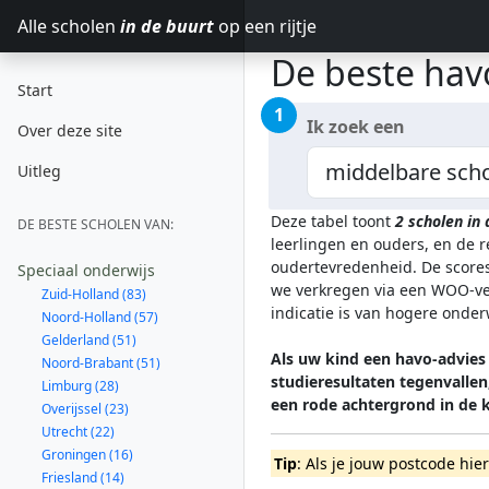
Alle scholen
in de buurt
op een rijtje
De beste hav
Start
1
Ik zoek een
Over deze site
Uitleg
Deze tabel toont
2
scholen in
DE BESTE SCHOLEN VAN:
leerlingen en ouders, en de 
oudertevredenheid. De scores
Speciaal onderwijs
we verkregen via een WOO-ver
Zuid-Holland (83)
indicatie is van hogere onde
Noord-Holland (57)
Gelderland (51)
Als uw kind een havo-advies 
Noord-Brabant (51)
studieresultaten tegenvalle
Limburg (28)
een rode achtergrond in de
Overijssel (23)
Utrecht (22)
Groningen (16)
Tip
: Als je jouw postcode hie
Friesland (14)