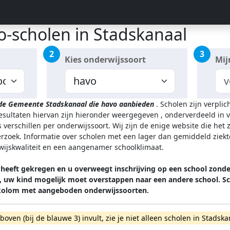
o-scholen in Stadskanaal
2
3
Kies onderwijssoort
Mij
 de Gemeente Stadskanaal
die havo aanbieden
.
Scholen zijn verpli
resultaten hiervan zijn hieronder weergegeven
, onderverdeeld in v
 verschillen per onderwijssoort.
Wij zijn de enige website die het
zoek. Informatie over scholen met een lager dan gemiddeld ziekt
rwijskwaliteit en een aangenamer schoolklimaat.
heeft gekregen en u overweegt inschrijving op een school zonder
n, uw kind mogelijk moet overstappen naar een andere school.
 kolom met aangeboden onderwijssoorten.
rboven (bij de blauwe 3) invult, zie je niet alleen scholen in Stad