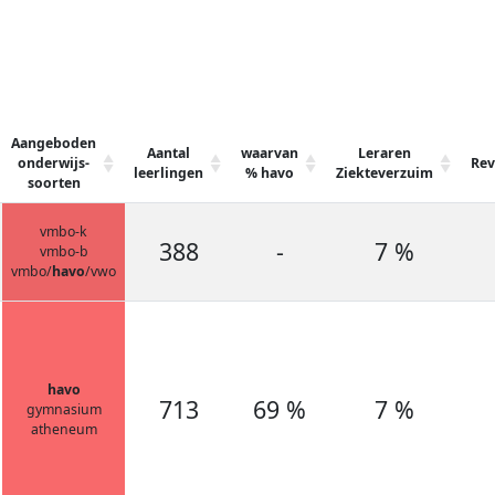
Aangeboden
Aantal
waarvan
Leraren
onderwijs-
Rev
leerlingen
% havo
Ziekteverzuim
soorten
vmbo-k
388
-
7 %
vmbo-b
vmbo/
havo
/vwo
havo
713
69 %
7 %
gymnasium
atheneum