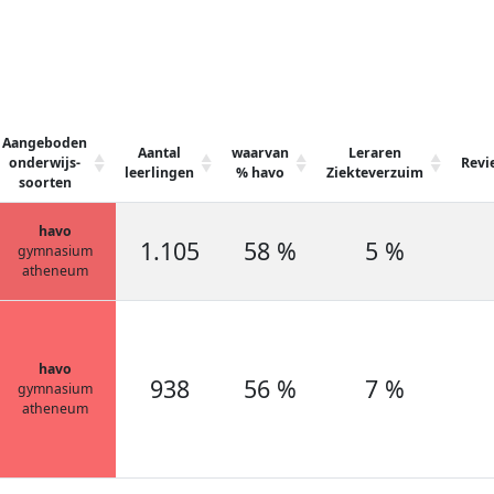
Aangeboden
Aantal
waarvan
Leraren
onderwijs-
Revi
leerlingen
% havo
Ziekteverzuim
soorten
havo
1.105
58 %
5 %
gymnasium
atheneum
havo
938
56 %
7 %
gymnasium
atheneum