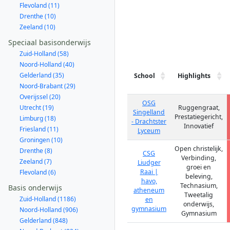
Flevoland (11)
Drenthe (10)
Zeeland (10)
Speciaal basisonderwijs
Zuid-Holland (58)
Noord-Holland (40)
Gelderland (35)
School
Highlights
Noord-Brabant (29)
Overijssel (20)
OSG
Utrecht (19)
Ruggengraat,
Singelland
Prestatiegericht,
Limburg (18)
- Drachtster
Innovatief
Friesland (11)
Lyceum
Groningen (10)
Open christelijk,
Drenthe (8)
CSG
Verbinding,
Zeeland (7)
Liudger
groei en
Raai |
Flevoland (6)
beleving,
havo,
Technasium,
Basis onderwijs
atheneum
Tweetalig
Zuid-Holland (1186)
en
onderwijs,
gymnasium
Noord-Holland (906)
Gymnasium
Gelderland (848)