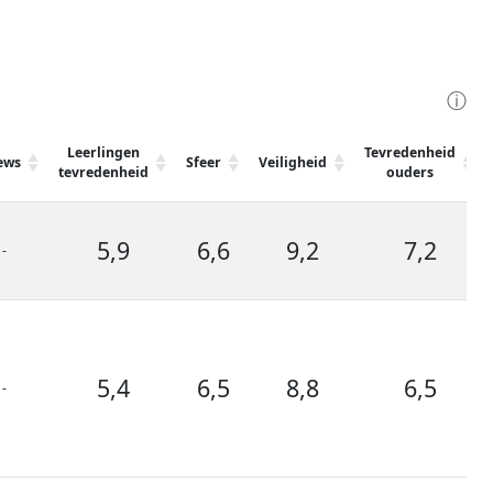
ⓘ
Leerlingen
Tevredenheid
ews
Sfeer
Veiligheid
tevredenheid
ouders
5,9
6,6
9,2
7,2
-
5,4
6,5
8,8
6,5
-