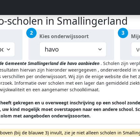
o-scholen in Smallingerland
2
3
Kies onderwijssoort
Mij
 de Gemeente Smallingerland
die havo aanbieden
.
Scholen zijn verp
resultaten hiervan zijn hieronder weergegeven
, onderverdeeld in v
 verschillen per onderwijssoort.
Wij zijn de enige website die het
zoek. Informatie over scholen met een lager dan gemiddeld ziekt
rwijskwaliteit en een aangenamer schoolklimaat.
heeft gekregen en u overweegt inschrijving op een school zonder
n, uw kind mogelijk moet overstappen naar een andere school.
 kolom met aangeboden onderwijssoorten.
rboven (bij de blauwe 3) invult, zie je niet alleen scholen in Sma