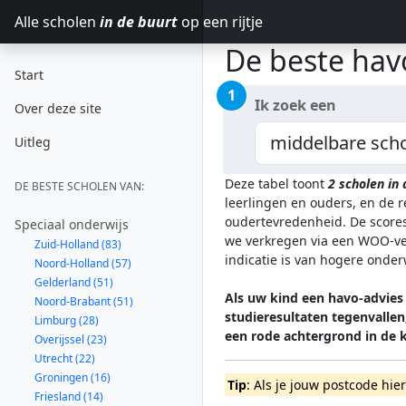
Alle scholen
in de buurt
op een rijtje
De beste hav
Start
1
Ik zoek een
Over deze site
Uitleg
Deze tabel toont
2
scholen in
DE BESTE SCHOLEN VAN:
leerlingen en ouders, en de 
oudertevredenheid. De scores
Speciaal onderwijs
we verkregen via een WOO-ver
Zuid-Holland (83)
indicatie is van hogere onde
Noord-Holland (57)
Gelderland (51)
Als uw kind een havo-advies 
Noord-Brabant (51)
studieresultaten tegenvalle
Limburg (28)
een rode achtergrond in de
Overijssel (23)
Utrecht (22)
Groningen (16)
Tip
: Als je jouw postcode hie
Friesland (14)