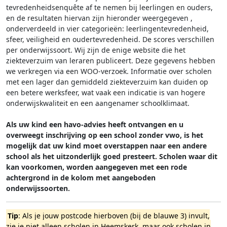
tevredenheidsenquête af te nemen bij leerlingen en ouders,
en de resultaten hiervan zijn hieronder weergegeven
,
onderverdeeld in vier categorieën: leerlingentevredenheid,
sfeer, veiligheid en oudertevredenheid. De scores verschillen
per onderwijssoort.
Wij zijn de enige website die het
ziekteverzuim van leraren publiceert. Deze gegevens hebben
we verkregen via een WOO-verzoek. Informatie over scholen
met een lager dan gemiddeld ziekteverzuim kan duiden op
een betere werksfeer, wat vaak een indicatie is van hogere
onderwijskwaliteit en een aangenamer schoolklimaat.
Als uw kind een havo-advies heeft ontvangen en u
overweegt inschrijving op een school zonder vwo, is het
mogelijk dat uw kind moet overstappen naar een andere
school als het uitzonderlijk goed presteert. Scholen waar dit
kan voorkomen, worden aangegeven met een rode
achtergrond in de kolom met aangeboden
onderwijssoorten.
Tip
: Als je jouw postcode hierboven (bij de blauwe 3) invult,
zie je niet alleen scholen in Heemskerk, maar ook scholen in