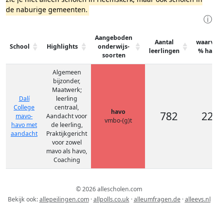
de naburige gemeenten.
ⓘ
Aangeboden
Aantal
waarva
School
Highlights
onderwijs-
leerlingen
% hav
soorten
Algemeen
bijzonder,
Maatwerk;
Dalí
leerling
College
centraal,
havo
782
22
mavo-
Aandacht voor
vmbo-(g)t
havo met
de leerling,
aandacht
Praktijkgericht
voor zowel
mavo als havo,
Coaching
© 2026 allescholen.com
Bekijk ook:
allepeilingen.com
·
allpolls.co.uk
·
alleumfragen.de
·
alleevs.nl