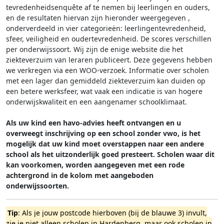
tevredenheidsenquête af te nemen bij leerlingen en ouders,
en de resultaten hiervan zijn hieronder weergegeven
,
onderverdeeld in vier categorieën: leerlingentevredenheid,
sfeer, veiligheid en oudertevredenheid. De scores verschillen
per onderwijssoort.
Wij zijn de enige website die het
ziekteverzuim van leraren publiceert. Deze gegevens hebben
we verkregen via een WOO-verzoek. Informatie over scholen
met een lager dan gemiddeld ziekteverzuim kan duiden op
een betere werksfeer, wat vaak een indicatie is van hogere
onderwijskwaliteit en een aangenamer schoolklimaat.
Als uw kind een havo-advies heeft ontvangen en u
overweegt inschrijving op een school zonder vwo, is het
mogelijk dat uw kind moet overstappen naar een andere
school als het uitzonderlijk goed presteert. Scholen waar dit
kan voorkomen, worden aangegeven met een rode
achtergrond in de kolom met aangeboden
onderwijssoorten.
Tip
: Als je jouw postcode hierboven (bij de blauwe 3) invult,
zie je niet alleen scholen in Hardenberg, maar ook scholen in