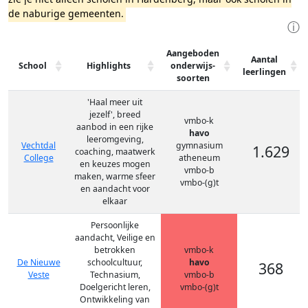
de naburige gemeenten.
ⓘ
Aangeboden
Aantal
School
Highlights
onderwijs-
leerlingen
soorten
'Haal meer uit
jezelf', breed
vmbo-k
aanbod in een rijke
havo
leeromgeving,
Vechtdal
gymnasium
1.629
coaching, maatwerk
College
atheneum
en keuzes mogen
vmbo-b
maken, warme sfeer
vmbo-(g)t
en aandacht voor
elkaar
Persoonlijke
aandacht, Veilige en
betrokken
vmbo-k
De Nieuwe
schoolcultuur,
havo
368
Veste
Technasium,
vmbo-b
Doelgericht leren,
vmbo-(g)t
Ontwikkeling van