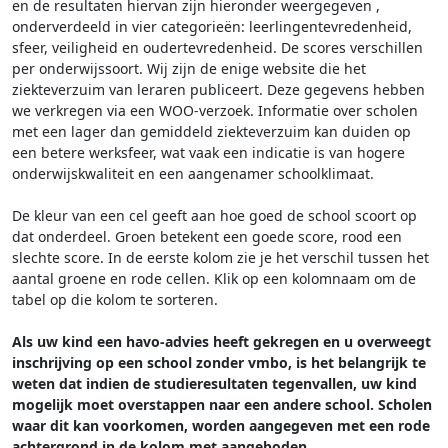
en de resultaten hiervan zijn hieronder weergegeven
,
onderverdeeld in vier categorieën: leerlingentevredenheid,
sfeer, veiligheid en oudertevredenheid. De scores verschillen
per onderwijssoort.
Wij zijn de enige website die het
ziekteverzuim van leraren publiceert. Deze gegevens hebben
we verkregen via een WOO-verzoek. Informatie over scholen
met een lager dan gemiddeld ziekteverzuim kan duiden op
een betere werksfeer, wat vaak een indicatie is van hogere
onderwijskwaliteit en een aangenamer schoolklimaat.
De kleur van een cel geeft aan hoe goed de school scoort op
dat onderdeel. Groen betekent een goede score, rood een
slechte score. In de eerste kolom zie je het verschil tussen het
aantal groene en rode cellen. Klik op een kolomnaam om de
tabel op die kolom te sorteren.
Als uw kind een havo-advies heeft gekregen en u overweegt
inschrijving op een school zonder vmbo, is het belangrijk te
weten dat indien de studieresultaten tegenvallen, uw kind
mogelijk moet overstappen naar een andere school. Scholen
waar dit kan voorkomen, worden aangegeven met een rode
achtergrond in de kolom met aangeboden