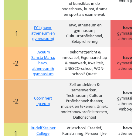
vmbo-(g)t
of kunstklas in de
onderbouw, kunst, drama
en sport als examenvak
Havo, atheneum en
ECL (havo,
havo
gymnasium,
-1
atheneum en
gymnasiu
Cultuurprofielschool,
gymnasium)
atheneu
Bètaprofilering
Lyceum
Toekomstgericht &
Sancta Maria:
innovatief, Eigenaarschap
havo
-2
havo,
& maatwerk, Kwaliteit,
gymnasiu
atheneum &
UNESCO-school, WON-
atheneu
gymnasium
school/ Quest
Zelf ontdekken &
samenwerken,
havo
Technasium, Cultuur
Coornhert
gymnasiu
-2
Profielschool: theater,
Lyceum
atheneu
muziek en tekenen, Uniek:
vmbo-(g)t
onderbouwprofielstromen,
Daltonschool
Rudolf Steiner
Vrijeschool, Creatief,
havo
1
College
Kunstzinnig, Persoonlijke
atheneu