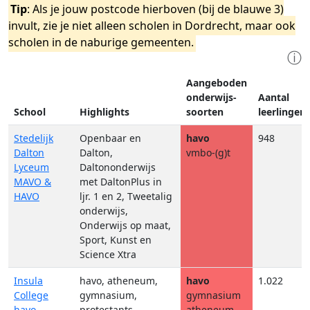
Tip
: Als je jouw postcode hierboven (bij de blauwe 3)
invult, zie je niet alleen scholen in Dordrecht, maar ook
scholen in de naburige gemeenten.
ⓘ
Aangeboden
onderwijs-
Aantal
School
Highlights
soorten
leerlingen
Stedelijk
Openbaar en
havo
948
Dalton
Dalton,
vmbo-(g)t
Lyceum
Daltononderwijs
MAVO &
met DaltonPlus in
HAVO
ljr. 1 en 2, Tweetalig
onderwijs,
Onderwijs op maat,
Sport, Kunst en
Science Xtra
Insula
havo, atheneum,
havo
1.022
College
gymnasium,
gymnasium
havo,
protestants
atheneum