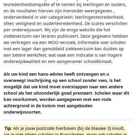
tevredenheidsenquête af te nemen bij leerlingen en ouders,
en de resultaten hiervan zijn hieronder weergegeven
,
onderverdeeld in vier categorieën: leerlingentevredenheid,
sfeer, veiligheid en oudertevredenheid. De scores verschillen
per onderwijssoort.
Wij zijn de enige website die het
ziekteverzuim van leraren publiceert. Deze gegevens hebben
we verkregen via een WOO-verzoek. Informatie over scholen
met een lager dan gemiddeld ziekteverzuim kan duiden op
een betere werksfeer, wat vaak een indicatie is van hogere
onderwijskwaliteit en een aangenamer schoolklimaat.
Als uw kind een havo-advies heeft ontvangen en u
overweegt inschrijving op een school zonder vwo, is het
mogelijk dat uw kind moet overstappen naar een andere
school als het uitzonderlijk goed presteert. Scholen waar dit
kan voorkomen, worden aangegeven met een rode
achtergrond in de kolom met aangeboden
onderwijssoorten.
Tip
: Als je jouw postcode hierboven (bij de blauwe 3) invult,
zie je niet alleen scholen in Bunschoten, maar ook scholen in