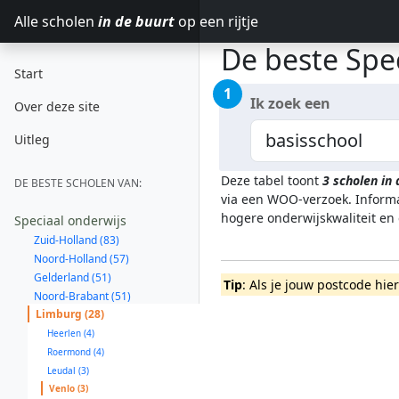
Alle scholen
in de buurt
op een rijtje
De beste Spec
Start
1
Ik zoek een
Over deze site
Uitleg
Deze tabel toont
3
scholen in
DE BESTE SCHOLEN VAN:
via een WOO-verzoek. Informa
hogere onderwijskwaliteit en
Speciaal onderwijs
Zuid-Holland (83)
Noord-Holland (57)
Gelderland (51)
Tip
: Als je jouw postcode hie
Noord-Brabant (51)
Limburg (28)
Heerlen (4)
Roermond (4)
Leudal (3)
Venlo (3)