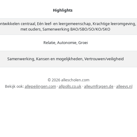
Highlights
ontwikkelen centraal, Eén leef- en leergemeenschap, Krachtige leeromgeving
met ouders, Samenwerking BAO/SBO/SO/KO/SKO
Relatie, Autonomie, Groei
Samenwerking, Kansen en mogelijkheden, Vertrouwen/veiligheid
© 2026 allescholen.com
Bekijk ook:
allepeilingen.com
·
allpolls.co.uk
·
alleumfragen.de
·
alleevs.nl