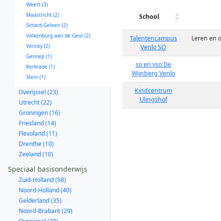
Weert (3)
Maastricht (2)
School
Sittard-Geleen (2)
Valkenburg aan de Geul (2)
Talentencampus
Leren en 
Venray (2)
Venlo SO
Gennep (1)
so en vso De
Kerkrade (1)
Wijnberg Venlo
Stein (1)
Kindcentrum
Overijssel (23)
Ulingshof
Utrecht (22)
Groningen (16)
Friesland (14)
Flevoland (11)
Drenthe (10)
Zeeland (10)
Speciaal basisonderwijs
Zuid-Holland (58)
Noord-Holland (40)
Gelderland (35)
Noord-Brabant (29)