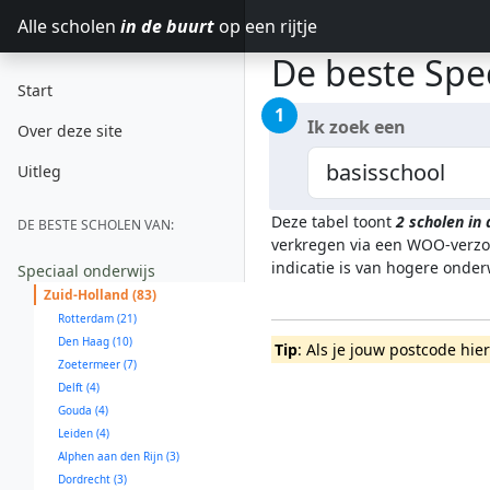
Alle scholen
in de buurt
op een rijtje
De beste Spe
Start
1
Ik zoek een
Over deze site
Uitleg
Deze tabel toont
2
scholen in
DE BESTE SCHOLEN VAN:
verkregen via een WOO-verzoe
indicatie is van hogere onde
Speciaal onderwijs
Zuid-Holland (83)
Rotterdam (21)
Den Haag (10)
Tip
: Als je jouw postcode hie
Zoetermeer (7)
Delft (4)
Gouda (4)
Leiden (4)
Alphen aan den Rijn (3)
Dordrecht (3)