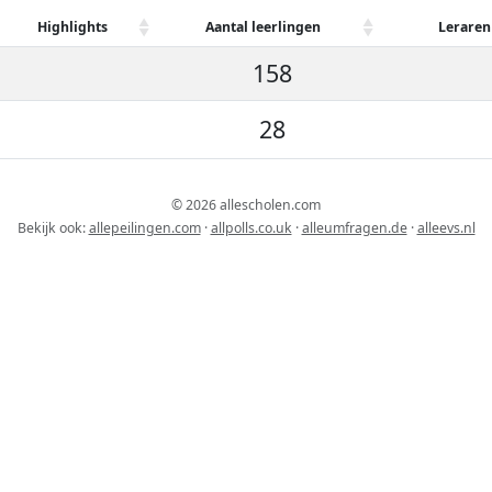
Highlights
Aantal leerlingen
Leraren
158
28
© 2026 allescholen.com
Bekijk ook:
allepeilingen.com
·
allpolls.co.uk
·
alleumfragen.de
·
alleevs.nl