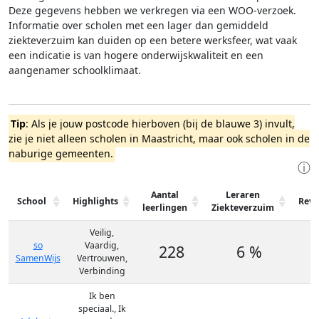
Deze gegevens hebben we verkregen via een WOO-verzoek.
Informatie over scholen met een lager dan gemiddeld
ziekteverzuim kan duiden op een betere werksfeer, wat vaak
een indicatie is van hogere onderwijskwaliteit en een
aangenamer schoolklimaat.
Tip
: Als je jouw postcode hierboven (bij de blauwe 3) invult,
zie je niet alleen scholen in Maastricht, maar ook scholen in de
naburige gemeenten.
ⓘ
Aantal
Leraren
School
Highlights
Revi
leerlingen
Ziekteverzuim
Veilig,
so
Vaardig,
228
6 %
SamenWijs
Vertrouwen,
Verbinding
Ik ben
speciaal., Ik