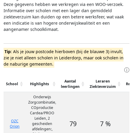
Deze gegevens hebben we verkregen via een WOO-verzoek.
Informatie over scholen met een lager dan gemiddeld
ziekteverzuim kan duiden op een betere werksfeer, wat vaak
een indicatie is van hogere onderwijskwaliteit en een
aangenamer schoolklimaat.
Tip
: Als je jouw postcode hierboven (bij de blauwe 3) invult,
zie je niet alleen scholen in Leiderdorp, maar ook scholen in
de naburige gemeenten.
ⓘ
Aantal
Leraren
School
Highlights
Rev
leerlingen
Ziekteverzuim
Onderwijs
Zorgcombinatie,
COproductie
Cardea/PROO
Leiden, 2
OZC
79
7 %
gescheiden
Orion
afdelingen:,