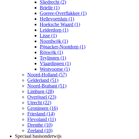
Sliedrecht (2)
Brielle (1)
Goeree-Overflakkee (1)
Hellevoetsluis (1)
Hoeksche Waard (1)
Leiderdorp (1)
Lisse (1)
Noordwijk (1)
Pijnacker-Nootdorp (1)
Rijswijk (1)
Teylingen (1)
Vlaardingen (1)
Westvoorne (1)
Noord-Holland (57)
Gelderland (51)
Noord-Brabant (51)
Limburg (28)
Overijssel (23)
Utrecht (22)
Groningen (16)
Friesland (14)
Flevoland (11)
Drenthe (10)
Zeeland (10)
Speciaal basisonderwijs