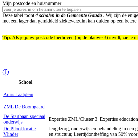
Mijn postcode en huisnummer
Deze tabel toont
4
scholen in de Gemeente Gouda
.
Wij zijn de enig
met een lager dan gemiddeld ziekteverzuim kan duiden op een betere 
Tip
: Als je jouw postcode hierboven (bij de blauwe 3) invult, zie je
ⓘ
School
Auris Taalplein
ZML De Boomgaard
De Startbaan speciaal
Expertise ZML/Cluster 3, Expertise education
onderwijs
De Piloot locatie
Jeugdzorg, onderwijs en behandeling in een gr
Vlinder
en structuur, Leertijdontheffing van 50% voo