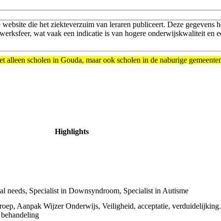
e website die het ziekteverzuim van leraren publiceert. Deze gegeven
werksfeer, wat vaak een indicatie is van hogere onderwijskwaliteit en
 niet alleen scholen in Gouda, maar ook scholen in de naburige gemeente
Highlights
al needs, Specialist in Downsyndroom, Specialist in Autisme
oep, Aanpak Wijzer Onderwijs, Veiligheid, acceptatie, verduidelijking
r behandeling