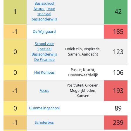
Basisschool
Nexus | voor
1
42
speciaal
basisonderwijs
-1
185
De Wijngaard
School voor
Speciaal
Uniek zijn, Inspiratie,
0
123
Basisonderwijs
Samen, Aandacht
De Piramide
Passie, Kracht,
0
106
Het Kompas
Onvoorwaardelijk
Positiviteit, Groeien,
-1
193
Focus
Mogelijkheden,
Kansen
0
89
Hummelingschool
-1
239
Schoterbos