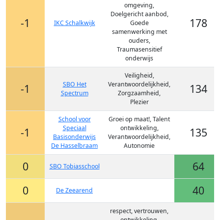
omgeving,
Doelgericht aanbod,
-1
178
IKC Schalkwijk
Goede
samenwerking met
ouders,
Traumasensitief
onderwijs
Veiligheid,
SBO Het
Verantwoordelijkheid,
-1
134
Spectrum
Zorgzaamheid,
Plezier
School voor
Groei op maat!, Talent
Speciaal
ontwikkeling,
-1
135
Basisonderwijs
Verantwoordelijkheid,
De Hasselbraam
Autonomie
0
64
SBO Tobiasschool
0
40
De Zeearend
respect, vertrouwen,
ontwikkeling,