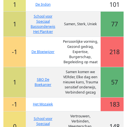
1
101
De Indon
School voor
Speciaal
1
77
Samen, Sterk, Uniek
Basisonderwijs
Het Plankier
Persoonlijke vorming,
Gezond gedrag,
-1
218
De Bloeiwijzer
Expertise,
Burgerschap,
Begeleiding op maat
Samen komen we
VERder, Elke dag een
SBO De
1
57
nieuwe kans, Trauma
Boekanier
sensitief onderwijs,
Verbindend gezag
-1
183
Het Mozaïek
Vertrouwen,
School voor
Verbinden,
Speciaal
0
148
Meesterschap,