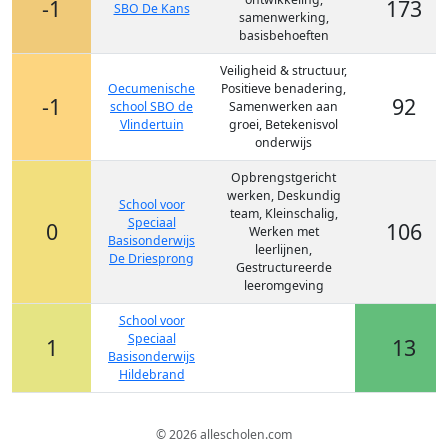
-1
173
SBO De Kans
samenwerking,
basisbehoeften
Veiligheid & structuur,
Oecumenische
Positieve benadering,
-1
92
school SBO de
Samenwerken aan
Vlindertuin
groei, Betekenisvol
onderwijs
Opbrengstgericht
werken, Deskundig
School voor
team, Kleinschalig,
Speciaal
0
106
Werken met
Basisonderwijs
leerlijnen,
De Driesprong
Gestructureerde
leeromgeving
School voor
Speciaal
1
13
Basisonderwijs
Hildebrand
© 2026 allescholen.com