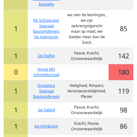
Zeppelin
we zien de leerlingen,
RK School voor
we zijn
Speciaal
opbrengstgericht
1
85
Basisonderwijs
maar op maat, we
De Aventurijn
bieden meer dan de
basis
Passie, Kracht,
1
142
De Dolfijn
Onvoorwaardelijk
Annie MG
0
180
Schmidtschool
Dynamica
Veiligheid, Respect,
1
119
Speciaal
Verantwoordelijkheid,
Basisonderwijs
Plezier
Passie, Kracht,
1
98
De Fakkel
Onvoorwaardelijk
Kracht, Passie,
1
86
De Klimboom
Onvoorwaardelijk