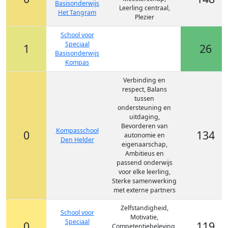
Basisonderwijs
Leerling centraal,
Het Tangram
Plezier
School voor
Speciaal
1
26
Basisonderwijs
Kompas
Verbinding en
respect, Balans
tussen
ondersteuning en
uitdaging,
Bevorderen van
Kompasschool
0
134
autonomie en
Den Helder
eigenaarschap,
Ambitieus en
passend onderwijs
voor elke leerling,
Sterke samenwerking
met externe partners
Zelfstandigheid,
School voor
Motivatie,
Speciaal
0
119
Competentiebeleving,