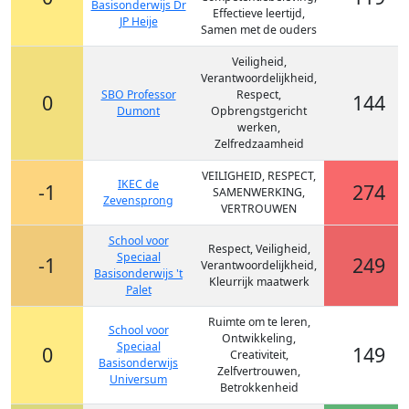
Basisonderwijs Dr
Effectieve leertijd,
JP Heije
Samen met de ouders
Veiligheid,
Verantwoordelijkheid,
SBO Professor
Respect,
0
144
Dumont
Opbrengstgericht
werken,
Zelfredzaamheid
VEILIGHEID, RESPECT,
IKEC de
-1
274
SAMENWERKING,
Zevensprong
VERTROUWEN
School voor
Respect, Veiligheid,
Speciaal
-1
249
Verantwoordelijkheid,
Basisonderwijs 't
Kleurrijk maatwerk
Palet
Ruimte om te leren,
School voor
Ontwikkeling,
Speciaal
0
149
Creativiteit,
Basisonderwijs
Zelfvertrouwen,
Universum
Betrokkenheid