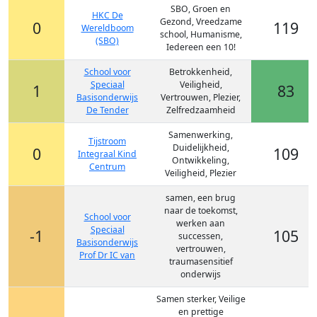
SBO, Groen en
HKC De
Gezond, Vreedzame
0
119
Wereldboom
school, Humanisme,
(SBO)
Iedereen een 10!
School voor
Betrokkenheid,
Speciaal
Veiligheid,
1
83
Basisonderwijs
Vertrouwen, Plezier,
De Tender
Zelfredzaamheid
Samenwerking,
Tijstroom
Duidelijkheid,
0
109
Integraal Kind
Ontwikkeling,
Centrum
Veiligheid, Plezier
samen, een brug
naar de toekomst,
School voor
werken aan
Speciaal
-1
105
successen,
Basisonderwijs
vertrouwen,
Prof Dr IC van
traumasensitief
onderwijs
Samen sterker, Veilige
en prettige