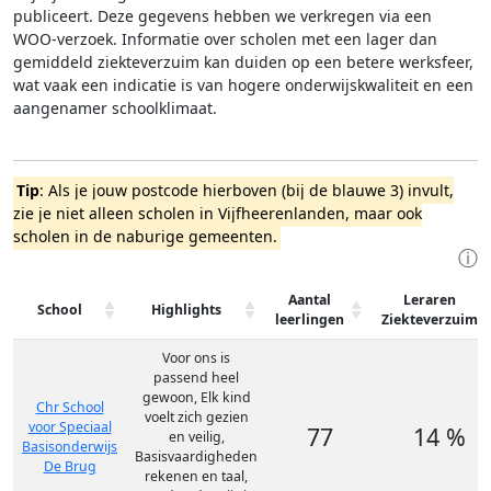
publiceert. Deze gegevens hebben we verkregen via een
WOO-verzoek. Informatie over scholen met een lager dan
gemiddeld ziekteverzuim kan duiden op een betere werksfeer,
wat vaak een indicatie is van hogere onderwijskwaliteit en een
aangenamer schoolklimaat.
Tip
: Als je jouw postcode hierboven (bij de blauwe 3) invult,
zie je niet alleen scholen in Vijfheerenlanden, maar ook
scholen in de naburige gemeenten.
ⓘ
Aantal
Leraren
School
Highlights
leerlingen
Ziekteverzuim
Voor ons is
passend heel
gewoon, Elk kind
Chr School
voelt zich gezien
voor Speciaal
77
14 %
en veilig,
Basisonderwijs
Basisvaardigheden
De Brug
rekenen en taal,