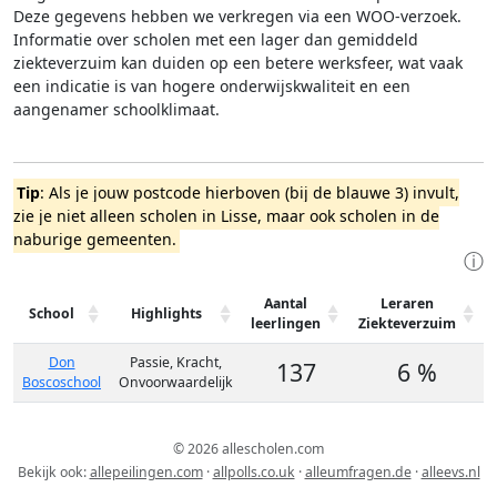
Deze gegevens hebben we verkregen via een WOO-verzoek.
Informatie over scholen met een lager dan gemiddeld
ziekteverzuim kan duiden op een betere werksfeer, wat vaak
een indicatie is van hogere onderwijskwaliteit en een
aangenamer schoolklimaat.
Tip
: Als je jouw postcode hierboven (bij de blauwe 3) invult,
zie je niet alleen scholen in Lisse, maar ook scholen in de
naburige gemeenten.
ⓘ
Aantal
Leraren
School
Highlights
leerlingen
Ziekteverzuim
Don
Passie, Kracht,
137
6 %
Boscoschool
Onvoorwaardelijk
© 2026 allescholen.com
Bekijk ook:
allepeilingen.com
·
allpolls.co.uk
·
alleumfragen.de
·
alleevs.nl