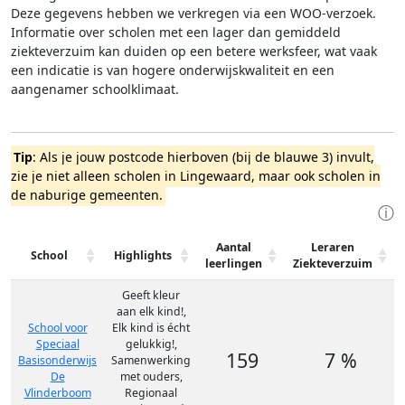
Deze gegevens hebben we verkregen via een WOO-verzoek.
Informatie over scholen met een lager dan gemiddeld
ziekteverzuim kan duiden op een betere werksfeer, wat vaak
een indicatie is van hogere onderwijskwaliteit en een
aangenamer schoolklimaat.
Tip
: Als je jouw postcode hierboven (bij de blauwe 3) invult,
zie je niet alleen scholen in Lingewaard, maar ook scholen in
de naburige gemeenten.
ⓘ
Aantal
Leraren
School
Highlights
leerlingen
Ziekteverzuim
Geeft kleur
aan elk kind!,
School voor
Elk kind is écht
Speciaal
gelukkig!,
159
7 %
Basisonderwijs
Samenwerking
De
met ouders,
Vlinderboom
Regionaal