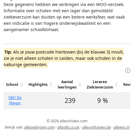
Deze gegevens hebben we verkregen via een WOO-verzoek.
Informatie over scholen met een lager dan gemiddeld
ziekteverzuim kan duiden op een betere werksfeer, wat vaak
een indicatie is van hogere onderwijskwaliteit en een
aangenamer schoolklimaat.
Tip
: Als je jouw postcode hierboven (bij de blauwe 3) invult,
zie je niet alleen scholen in Leiden, maar ook scholen in de
naburige gemeenten.
ⓘ
Aantal
Leraren
School
Highlights
Revie
leerlingen
Ziekteverzuim
SBO De
239
9 %
-
Vlieger
© 2026 allescholen.com
Bekijk ook:
allepeilingen.com
·
allpolls.co.uk
·
alleumfragen.de
·
alleevs.nl