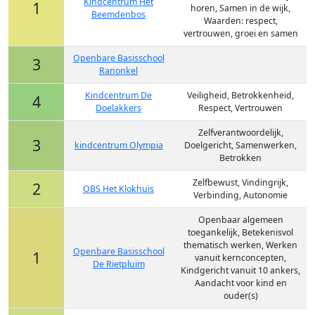
Kindcentrum Het
1
horen, Samen in de wijk,
Beemdenbos
Waarden: respect,
vertrouwen, groei en samen
Openbare Basisschool
3
Ranonkel
Kindcentrum De
Veiligheid, Betrokkenheid,
4
Doelakkers
Respect, Vertrouwen
Zelfverantwoordelijk,
3
kindcentrum Olympia
Doelgericht, Samenwerken,
Betrokken
Zelfbewust, Vindingrijk,
2
OBS Het Klokhuis
Verbinding, Autonomie
Openbaar algemeen
toegankelijk, Betekenisvol
thematisch werken, Werken
Openbare Basisschool
1
vanuit kernconcepten,
De Rietpluim
Kindgericht vanuit 10 ankers,
Aandacht voor kind en
ouder(s)