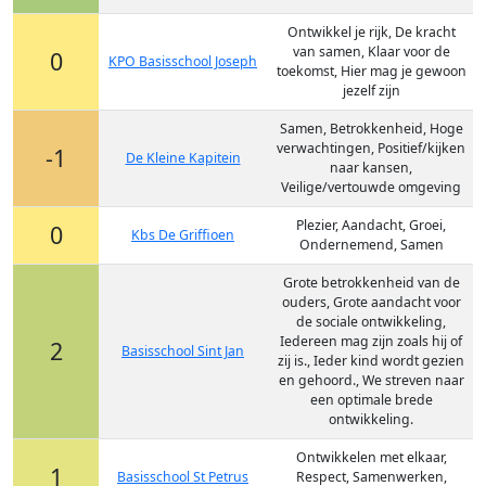
Ontwikkel je rijk, De kracht
van samen, Klaar voor de
0
KPO Basisschool Joseph
toekomst, Hier mag je gewoon
jezelf zijn
Samen, Betrokkenheid, Hoge
verwachtingen, Positief/kijken
-1
De Kleine Kapitein
naar kansen,
Veilige/vertouwde omgeving
Plezier, Aandacht, Groei,
0
Kbs De Griffioen
Ondernemend, Samen
Grote betrokkenheid van de
ouders, Grote aandacht voor
de sociale ontwikkeling,
Iedereen mag zijn zoals hij of
2
Basisschool Sint Jan
zij is., Ieder kind wordt gezien
en gehoord., We streven naar
een optimale brede
ontwikkeling.
Ontwikkelen met elkaar,
1
Basisschool St Petrus
Respect, Samenwerken,