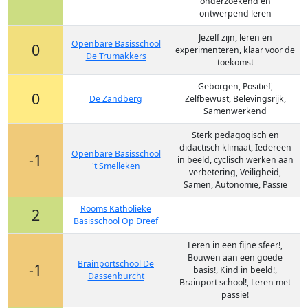
onderzoekend en
ontwerpend leren
Jezelf zijn, leren en
Openbare Basisschool
0
experimenteren, klaar voor de
De Trumakkers
toekomst
Geborgen, Positief,
0
De Zandberg
Zelfbewust, Belevingsrijk,
Samenwerkend
Sterk pedagogisch en
didactisch klimaat, Iedereen
Openbare Basisschool
-1
in beeld, cyclisch werken aan
't Smelleken
verbetering, Veiligheid,
Samen, Autonomie, Passie
Rooms Katholieke
2
Basisschool Op Dreef
Leren in een fijne sfeer!,
Bouwen aan een goede
Brainportschool De
-1
basis!, Kind in beeld!,
Dassenburcht
Brainport school!, Leren met
passie!