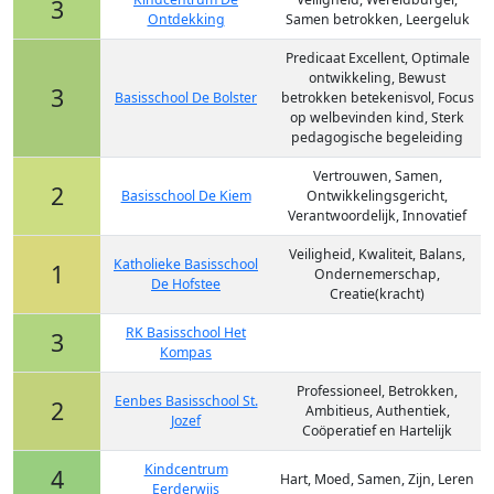
3
Ontdekking
Samen betrokken, Leergeluk
Predicaat Excellent, Optimale
ontwikkeling, Bewust
3
Basisschool De Bolster
betrokken betekenisvol, Focus
op welbevinden kind, Sterk
pedagogische begeleiding
Vertrouwen, Samen,
2
Basisschool De Kiem
Ontwikkelingsgericht,
Verantwoordelijk, Innovatief
Veiligheid, Kwaliteit, Balans,
Katholieke Basisschool
1
Ondernemerschap,
De Hofstee
Creatie(kracht)
RK Basisschool Het
3
Kompas
Professioneel, Betrokken,
Eenbes Basisschool St.
2
Ambitieus, Authentiek,
Jozef
Coöperatief en Hartelijk
Kindcentrum
4
Hart, Moed, Samen, Zijn, Leren
Eerderwijs