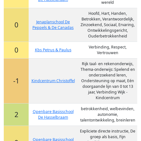
wereld
Hoofd, Hart, Handen,
Betrokken, Verantwoordelijk,
Jenaplanschool De
0
Zinzoekend, Sociaal, Ervaring,
Peppels & De Canadas
Ontwikkelingsgericht,
Ouderbetrokkenheid
Verbinding, Respect,
0
Kbs Petrus & Paulus
Vertrouwen
Rijk taal- en rekenonderwijs,
Thema-onderwijs: Spelend en
onderzoekend leren,
-1
Kindcentrum Christoffel
Ondersteuning op maat, Eén
doorgaande lijn van 0 tot 13
jaar, Verbinding Wijk -
Kindcentrum
betrokkenheid, welbevinden,
Openbare Basisschool
2
autonomie,
De Hasselbraam
talentontwikkeling, breinleren
Expliciete directe instructie, De
groep als basis, Fijn
Openbare Basisschool