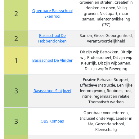
Groeien en stralen, Creatief in
denken en doen, Veilig
Openbare Basisschool
2
groeien, Niet apart, maar
Ekenrooi
samen, Talentontwikkeling
(IPC)
Basisschool De
Samen, Groei, Geborgenheid,
2
Hobbendonken
Verantwoordelijkheid
Dit zijn wij: Betrokken, Dit zijn
wij: Professioneel, Dit zijn wij:
1
Basisschool De Vlinder
Kleurrijk, Dit zijn wij: Samen,
Dit zijn wij: In Beweging
Positive Behavior Support,
Effectieve Instructie, Een rijke
3
Basisschool Sint Jozef
leeromgeving, Routines, rust,
ritme, regelmaat en relatie,
Thematisch werken
Openbaar voor iedereen,
Inclusief onderwijs, Leader in
3
OBS Kompas
Me, Gezonde school,
Kleinschalig