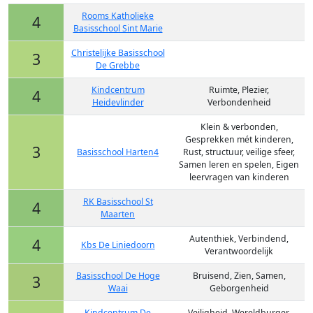
Rooms Katholieke
4
Basisschool Sint Marie
Christelijke Basisschool
3
De Grebbe
Kindcentrum
Ruimte, Plezier,
4
Heidevlinder
Verbondenheid
Klein & verbonden,
Gesprekken mét kinderen,
3
Basisschool Harten4
Rust, structuur, veilige sfeer,
Samen leren en spelen, Eigen
leervragen van kinderen
RK Basisschool St
4
Maarten
Autenthiek, Verbindend,
4
Kbs De Liniedoorn
Verantwoordelijk
Basisschool De Hoge
Bruisend, Zien, Samen,
3
Waai
Geborgenheid
Kindcentrum De
Veiligheid, Wereldburger,