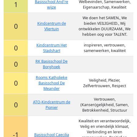
Basisschool And're
Welbevinden, Samenwerken,
1
wijze
Eigenaarschap, Kwaliteit
We doen het SAMEN., We
Kindcentrum de
bieden VEILIGHEID., Wij
0
Vliertuin
ontwikkelen DUURZAAM., We
hebben oog voor TALENT.
Kindcentrum Het
inspireren, vertrouwen,
0
Stadshart
samenwerken, kwaliteit
RK Basisschool De
0
Borghoek
Rooms Katholieke
Veiligheid, Plezier,
0
Basisschool De
Zelfvertrouwen, Respect
Meander
Vertrouwen,
ATO-Kindcentrum de
0
(Kansen)gelijkheid, Samen,
Pionier
Betrokkenheid, Structuur
Kwaliteit en verantwoordelijk,
Veilig en vriendelijk klimaat,
Verbinding en leren
-1
Basisschool Caecilia