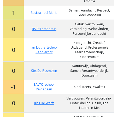
Ambitie
Samen, Aandacht, Respect,
1
Basisschool Maria
Groei, Avontuur
Geluk, Vertrouwen,
0
BS St Lambertus
Verbinding, Welbevinden,
Persoonlijke aandacht
Kindgericht, Creatief,
Jan Ligthartschool
Uitdagend, Professionele
0
Rendierhof
Leergemeenschap,
Kindcentrum
Natuurwijs, Uitdagend,
0
Kbs De Rosmolen
Samen, Verantwoordelijk,
Duurzaam
SALTO-school
-1
Kind, Koers, Kwaliteit
Reigerlaan
Vertrouwen, Verantwoordelijk,
0
Kbs De Werft
Ontwikkeling, Geluk, The
Leader in Me!
SAMEN, AMBITIEUS,