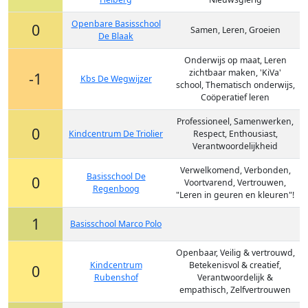
Openbare Basisschool
0
Samen, Leren, Groeien
De Blaak
Onderwijs op maat, Leren
zichtbaar maken, 'KiVa'
-1
Kbs De Wegwijzer
school, Thematisch onderwijs,
Coöperatief leren
Professioneel, Samenwerken,
0
Kindcentrum De Triolier
Respect, Enthousiast,
Verantwoordelijkheid
Verwelkomend, Verbonden,
Basisschool De
0
Voortvarend, Vertrouwen,
Regenboog
"Leren in geuren en kleuren"!
1
Basisschool Marco Polo
Openbaar, Veilig & vertrouwd,
Kindcentrum
Betekenisvol & creatief,
0
Rubenshof
Verantwoordelijk &
empathisch, Zelfvertrouwen