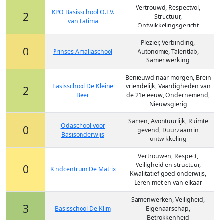
Vertrouwd, Respectvol,
KPO Basisschool O.L.V.
2
Structuur,
van Fatima
Ontwikkelingsgericht
Plezier, Verbinding,
0
Prinses Amaliaschool
Autonomie, Talentlab,
Samenwerking
Benieuwd naar morgen, Brein
Basisschool De Kleine
vriendelijk, Vaardigheden van
2
Beer
de 21e eeuw, Ondernemend,
Nieuwsgierig
Samen, Avontuurlijk, Ruimte
Odaschool voor
0
gevend, Duurzaam in
Basisonderwijs
ontwikkeling
Vertrouwen, Respect,
Veiligheid en structuur,
0
Kindcentrum De Matrix
Kwalitatief goed onderwijs,
Leren met en van elkaar
Samenwerken, Veiligheid,
3
Basisschool De Klim
Eigenaarschap,
Betrokkenheid