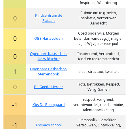
Inspiratie, Waardering
Ruimte om te groeien,
Kindcentrum de
0
Inspiratie, Vertrouwen,
Plataan
Aandacht
Goed onderwijs, Morgen
0
OBS Hartevelden
beter dan vandaag, Jij mag er
zijn!, Wij zijn er voor jou!
Openbare basisschool
Inspirerend, Verbindend,
0
De Wildschut
Kind-en toekomstgericht
Openbare Basisschool
1
sfeer, structuur, kwaliteit
Sterrendonk
Trots, Betrokken, Respect,
0
De Goede Herder
Veilig, Samen
respect, veiligheid,
-1
Kbs De Boomgaard
verantwoordelijkheid, ambitie,
talentontwikkeling
Persoonlijk, Betrokken,
-1
Anspach school
Vertrouwen, Ontwikkeling,