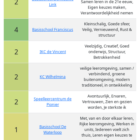
2
Samen leren in de 21e eeuw,
Link
Eigen keuzes maken,
Verantwoordelijkheid nemen
Kleinschalig, Goede sfeer,
4
Basisschool Franciscus
Veilig, Vernieuwend, Rust &
structuur
Veelzijdig, Creatief, Goed
2
IKC de Vincent
onderwijs, Structuur,
Betrokkenheid
veilige leeromgeving, samen /
verbindend, groene
2
KC Wilhelmina
buitenomgeving, modern
traditioneel, in ontwikkeling
Avontuurlijk, Ervaren,
Speelleercentrum de
2
Vertrouwen, Zien en gezien
Pionier
worden, Je sterkste ik
Met, van en door elkaar leren,
Rijke leeromgeving, Werken in
Basisschool De
1
units, Iedereen voelt zich
Waterloop
thuis, Leren eigen keuzes te