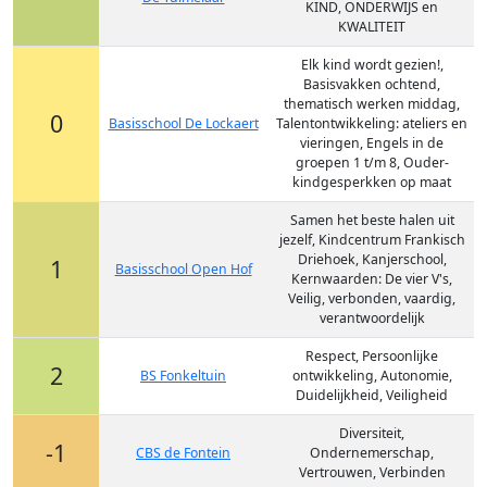
KIND, ONDERWIJS en
KWALITEIT
Elk kind wordt gezien!,
Basisvakken ochtend,
thematisch werken middag,
0
Basisschool De Lockaert
Talentontwikkeling: ateliers en
vieringen, Engels in de
groepen 1 t/m 8, Ouder-
kindgesperkken op maat
Samen het beste halen uit
jezelf, Kindcentrum Frankisch
Driehoek, Kanjerschool,
1
Basisschool Open Hof
Kernwaarden: De vier V's,
Veilig, verbonden, vaardig,
verantwoordelijk
Respect, Persoonlijke
2
BS Fonkeltuin
ontwikkeling, Autonomie,
Duidelijkheid, Veiligheid
Diversiteit,
-1
CBS de Fontein
Ondernemerschap,
Vertrouwen, Verbinden