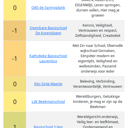
EIGENWIJS, Leren springen,
0
OBS de Springplank
durven vallen, Hier mag je
groeien
Kennis, Veiligheid,
Openbare Basisschool
-1
Vertrouwen en respect,
De Korenbloem
Zelfstandigheid, Creativiteit
Met Zin naar School, Sfeervolle
wijkschool Ginneken,
Katholieke Basisschool
Eénpitter modern en
-1
Laurentius
eigentijds, Veiligheid en
welbevinden, Passend
onderwijs voor ieder
Beleving, Verbinding,
0
Kbs Sinte Maerte
Verantwoordelijk, Vertrouwen
Wereldburgers, Gelukkige
0
L.W. Beekmanschool
kinderen, Je mag er zijn op de
Beekman
Wereldgericht onderwijs,
Veilig leer- en leefklimaat,
1
Basisschool 't Ven
Ondernemend en