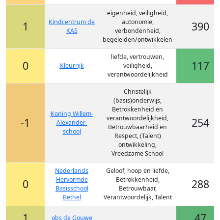
eigenheid, veiligheid,
Kindcentrum de
autonomie,
1
390
KAS
verbondenheid,
begeleiden/ontwikkelen
liefde, vertrouwen,
0
117
Kleurrijk
veiligheid,
verantwoordelijkheid
Christelijk
(basis)onderwijs,
Betrokkenheid en
Koning Willem-
verantwoordelijkheid,
-1
254
Alexander-
Betrouwbaarheid en
school
Respect, (Talent)
ontwikkeling,
Vreedzame School
Nederlands
Geloof, hoop en liefde,
Hervormde
Betrokkenheid,
0
288
Basisschool
Betrouwbaar,
Bethel
Verantwoordelijk, Talent
1
47
obs de Gouwe