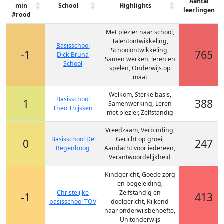
Aantal
min
School
Highlights
leerlingen
#rood
Met plezier naar school,
Talentontwikkeling,
Basisschool
Schoolontwikkeling,
-1
765
Dick Bruna
Samen werken, leren en
School
spelen, Onderwijs op
maat
Welkom, Sterke basis,
Basisschool
1
388
Samenwerking, Leren
Theo Thijssen
met plezier, Zelfstandig
Vreedzaam, Verbinding,
Basisschool De
Gericht op groei,
0
247
Regenboog
Aandacht voor iedereen,
Verantwoordelijkheid
Kindgericht, Goede zorg
en begeleiding,
Christelijke
Zelfstandig en
-1
413
basisschool TOV
doelgericht, Kijkend
naar onderwijsbehoefte,
Unitonderwijs