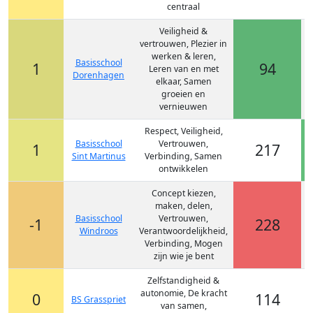
centraal
Veiligheid &
vertrouwen, Plezier in
werken & leren,
Basisschool
1
94
Leren van en met
Dorenhagen
elkaar, Samen
groeien en
vernieuwen
Respect, Veiligheid,
Basisschool
Vertrouwen,
1
217
Sint Martinus
Verbinding, Samen
ontwikkelen
Concept kiezen,
maken, delen,
Basisschool
Vertrouwen,
-1
228
Windroos
Verantwoordelijkheid,
Verbinding, Mogen
zijn wie je bent
Zelfstandigheid &
autonomie, De kracht
0
114
BS Grasspriet
van samen,