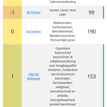
Talentontwikkeling
Samen, Leren, Voor
-1
99
BS Pionier
Later
Welbevinden,
Samenwerken,
0
190
De Smelen
Betrokkenheid,
Betekenisvol leren,
Persoonlijke groei
Openbare
basisschool
basisschool, &
voltijdsvoorziening
voor hoogbegaafde
kinderen, Onderdeel
OBS De
van Kindcentrum
1
153
Belhamel
Dommelen,
Kernwaarden:
veiligheid,
betrokkenheid en
ambitie,
Voorspelbaarheid,
positief leerklimaat