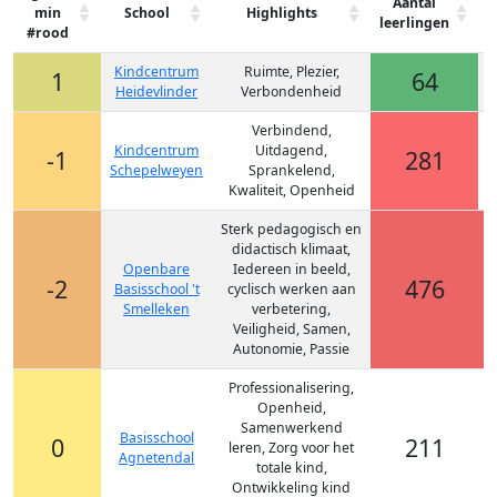
Aantal
min
School
Highlights
leerlingen
Z
#rood
Kindcentrum
Ruimte, Plezier,
1
64
Heidevlinder
Verbondenheid
Verbindend,
Kindcentrum
Uitdagend,
-1
281
Schepelweyen
Sprankelend,
Kwaliteit, Openheid
Sterk pedagogisch en
didactisch klimaat,
Openbare
Iedereen in beeld,
-2
476
Basisschool 't
cyclisch werken aan
Smelleken
verbetering,
Veiligheid, Samen,
Autonomie, Passie
Professionalisering,
Openheid,
Samenwerkend
Basisschool
0
211
leren, Zorg voor het
Agnetendal
totale kind,
Ontwikkeling kind