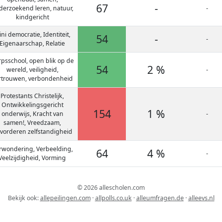
67
-
derzoekend leren, natuur,
-
kindgericht
ni democratie, Identiteit,
54
-
-
Eigenaarschap, Relatie
psschool, open blik op de
54
2 %
wereld, veiligheid,
-
rtrouwen, verbondenheid
Protestants Christelijk,
Ontwikkelingsgericht
154
1 %
onderwijs, Kracht van
-
samen!, Vreedzaam,
vorderen zelfstandigheid
rwondering, Verbeelding,
64
4 %
-
Veelzijdigheid, Vorming
© 2026 allescholen.com
Bekijk ook:
allepeilingen.com
·
allpolls.co.uk
·
alleumfragen.de
·
alleevs.nl