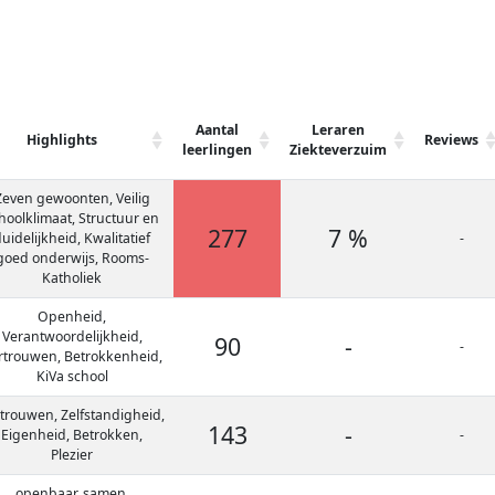
Aantal
Leraren
Highlights
Reviews
leerlingen
Ziekteverzuim
Zeven gewoonten, Veilig
hoolklimaat, Structuur en
277
7 %
uidelijkheid, Kwalitatief
-
goed onderwijs, Rooms-
Katholiek
Openheid,
Verantwoordelijkheid,
90
-
-
rtrouwen, Betrokkenheid,
KiVa school
trouwen, Zelfstandigheid,
143
-
Eigenheid, Betrokken,
-
Plezier
openbaar, samen,