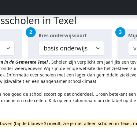
sscholen in Texel
2
3
Kies onderwijssoort
Mij
en in de Gemeente Texel
.
Scholen zijn verplicht om jaarlijks een t
ieronder weergegeven
Wij zijn de enige website die het ziektever
k. Informatie over scholen met een lager dan gemiddeld ziekteve
rwijskwaliteit en een aangenamer schoolklimaat.
n hoe goed de school scoort op dat onderdeel. Groen betekent een g
l groene en rode cellen. Klik op een kolomnaam om de tabel op die
rboven (bij de blauwe 3) invult, zie je niet alleen scholen in Texe