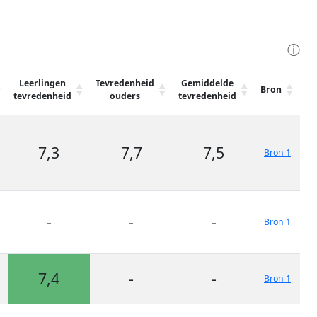
ⓘ
Leerlingen
Tevredenheid
Gemiddelde
Bron
tevredenheid
ouders
tevredenheid
7,3
7,7
7,5
Bron 1
-
-
-
Bron 1
7,4
-
-
Bron 1