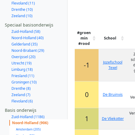
Flevoland (11)
Drenthe (10)
Zeeland (10)
Speciaal basisonderwijs
Zuid-Holland (58)
#groen
Noord-Holland (40)
min
School
#rood
Gelderland (35)
Noord-Brabant (29)
Overijssel (20)
sc
Jozefschool
Utrecht (19)
-1
d
Texel
Limburg (18)
Friesland (11)
Groningen (10)
Drenthe (8)
0
De Bruinvis
Zeeland (7)
Ve
Flevoland (6)
Basis onderwijs
Ver
Zuid-Holland (1186)
1
De Vliekotter
Noord-Holland (906)
Amsterdam (205)