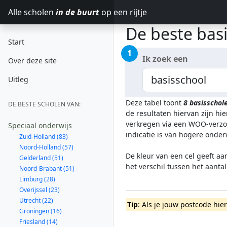
Alle scholen
in de buurt
op een rijtje
De beste basi
Start
1
Ik zoek een
Over deze site
Uitleg
Deze tabel toont
8
basisschol
DE BESTE SCHOLEN VAN:
de resultaten hiervan zijn h
verkregen via een WOO-verzoe
Speciaal onderwijs
indicatie is van hogere onde
Zuid-Holland (83)
Noord-Holland (57)
De kleur van een cel geeft aa
Gelderland (51)
het verschil tussen het aanta
Noord-Brabant (51)
Limburg (28)
Overijssel (23)
Utrecht (22)
Tip
: Als je jouw postcode hie
Groningen (16)
Friesland (14)