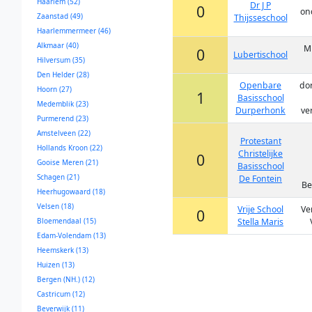
Haarlem (52)
Dr J P
0
on
Zaanstad (49)
Thijsseschool
Haarlemmermeer (46)
Alkmaar (40)
Mi
0
Lubertischool
Hilversum (35)
Den Helder (28)
Openbare
dor
Hoorn (27)
1
Basisschool
Medemblik (23)
Durperhonk
ve
Purmerend (23)
Amstelveen (22)
Protestant
Hollands Kroon (22)
Christelijke
0
Gooise Meren (21)
Basisschool
Schagen (21)
De Fontein
Be
Heerhugowaard (18)
Velsen (18)
Vrije School
Ve
0
Bloemendaal (15)
Stella Maris
Edam-Volendam (13)
Heemskerk (13)
Huizen (13)
Bergen (NH.) (12)
Castricum (12)
Beverwijk (11)