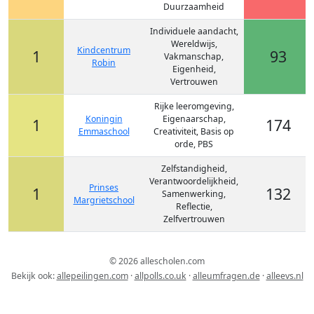
Duurzaamheid
Individuele aandacht,
Wereldwijs,
Kindcentrum
1
93
Vakmanschap,
Robin
Eigenheid,
Vertrouwen
Rijke leeromgeving,
Koningin
Eigenaarschap,
1
174
Emmaschool
Creativiteit, Basis op
orde, PBS
Zelfstandigheid,
Verantwoordelijkheid,
Prinses
1
132
Samenwerking,
Margrietschool
Reflectie,
Zelfvertrouwen
© 2026 allescholen.com
Bekijk ook:
allepeilingen.com
·
allpolls.co.uk
·
alleumfragen.de
·
alleevs.nl