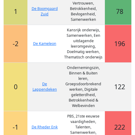
Vertrouwen,
De Boomgaard
Betrokkenheid,
1
78
Zuid
Bevlogenheid,
Samenwerken
Kansrijk onderwijs,
Samenwerken, Een
uitdagende
-2
196
De Kameleon
leeromgeving,
Doelmatig werken,
Thematisch onderwijs
Ondernemingszin,
Binnen & Buiten
leren,
De
Groepsdoorbrekend
0
122
Lappendeken
werken, Digitale
geletterdheid,
Betrokkenheid &
Welbevinden
PBS, 21ste eeuwse
vaardigheden,
-1
222
De Rheder Enk
Talenten,
Samenwerken,