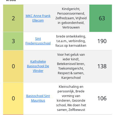
Kindgericht,
Persoonsvormend,
MKC Anne Frank
2
63
Zelfredzaam, Vrijheid
Ellecom
in gebondenheid,
Vertrouwen
brede ontwikkeling,
Sint
3
190
t.e.a.m., verbinding,
Fredericusschool
focus op kernvakken
Voor het geluk van
ieder kind!,
Katholieke
Betekenisvol leren,
0
138
Basisschool De
Toekomstgericht,
Vlinder
Respect & samen,
Kanjerschool
Kleinschaling en
persoonlijk, Brede
Basisschool Sint
vorming van
0
106
Mauritius
kinderen, Gezonde
school, We doen het
samen, Zelfbewust