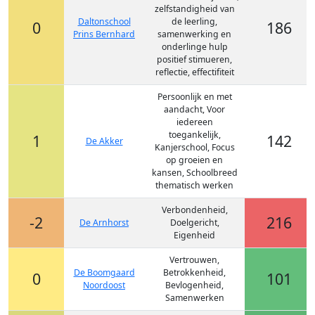
zelfstandigheid van
Daltonschool
de leerling,
0
186
Prins Bernhard
samenwerking en
onderlinge hulp
positief stimueren,
reflectie, effectifiteit
Persoonlijk en met
aandacht, Voor
iedereen
toegankelijk,
1
142
De Akker
Kanjerschool, Focus
op groeien en
kansen, Schoolbreed
thematisch werken
Verbondenheid,
-2
216
De Arnhorst
Doelgericht,
Eigenheid
Vertrouwen,
De Boomgaard
Betrokkenheid,
0
101
Noordoost
Bevlogenheid,
Samenwerken