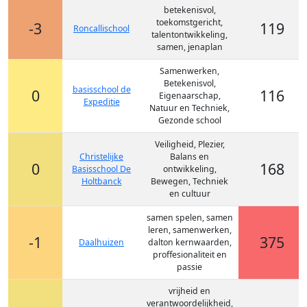
betekenisvol,
toekomstgericht,
-3
119
Roncallischool
talentontwikkeling,
samen, jenaplan
Samenwerken,
Betekenisvol,
basisschool de
0
116
Eigenaarschap,
Expeditie
Natuur en Techniek,
Gezonde school
Veiligheid, Plezier,
Christelijke
Balans en
0
168
Basisschool De
ontwikkeling,
Holtbanck
Bewegen, Techniek
en cultuur
samen spelen, samen
leren, samenwerken,
-1
375
Daalhuizen
dalton kernwaarden,
proffesionaliteit en
passie
vrijheid en
verantwoordelijkheid,