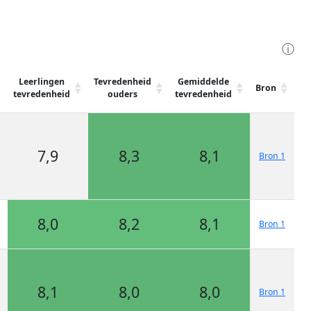
ⓘ
Leerlingen
Tevredenheid
Gemiddelde
Bron
tevredenheid
ouders
tevredenheid
7,9
8,3
8,1
Bron 1
8,0
8,2
8,1
Bron 1
8,1
8,0
8,0
Bron 1