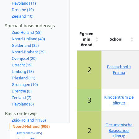
Flevoland (11)
Drenthe (10)
Zeeland (10)
Speciaal basisonderwijs
Zuid-Holland (58)
#groen
Noord-Holland (40)
min
School
#rood
Gelderland (35)
Noord-Brabant (29)
Overijssel (20)
Utrecht (19)
Basisschool 't
2
Limburg (18)
Prisma
Friesland (11)
Groningen (10)
Drenthe (8)
Kindcentrum De
Zeeland (7)
3
Vlieger
Flevoland (6)
Basis onderwijs
Zuid-Holland (1186)
Oecumenische
Noord-Holland (906)
2
Basisschool
Amsterdam (205)
KlimOp