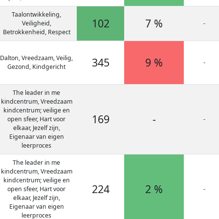
Taalontwikkeling,
102
7 %
Veiligheid,
-
Betrokkenheid, Respect
Dalton, Vreedzaam, Veilig,
345
9 %
-
Gezond, Kindgericht
The leader in me
kindcentrum, Vreedzaam
kindcentrum; veilige en
169
-
open sfeer, Hart voor
-
elkaar, Jezelf zijn,
Eigenaar van eigen
leerproces
The leader in me
kindcentrum, Vreedzaam
kindcentrum; veilige en
224
2 %
open sfeer, Hart voor
-
elkaar, Jezelf zijn,
Eigenaar van eigen
leerproces