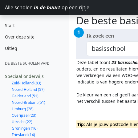
Alle scholen
in de buurt
op een rijtje
De beste bas
Start
1
Ik zoek een
Over deze site
Uitleg
Deze tabel toont
23
basisscho
DE BESTE SCHOLEN VAN:
ouders, en de resultaten hie
we verkregen via een WOO-ver
Speciaal onderwijs
indicatie is van hogere onde
Zuid-Holland (83)
Noord-Holland (57)
De kleur van een cel geeft aa
Gelderland (51)
het verschil tussen het aanta
Noord-Brabant (51)
Limburg (28)
Overijssel (23)
Utrecht (22)
Tip
: Als je jouw postcode hie
Groningen (16)
Friesland (14)