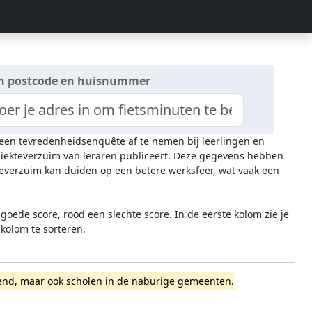
n postcode en huisnummer
s een tevredenheidsenquête af te nemen bij leerlingen en
 ziekteverzuim van leraren publiceert. Deze gegevens hebben
everzuim kan duiden op een betere werksfeer, wat vaak een
oede score, rood een slechte score. In de eerste kolom zie je
 kolom te sorteren.
merend, maar ook scholen in de naburige gemeenten.