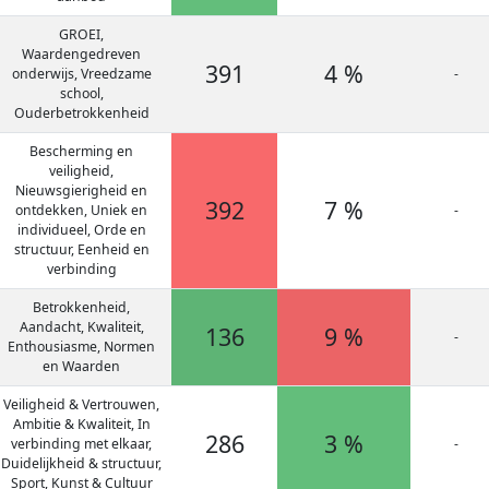
GROEI,
Waardengedreven
391
4 %
onderwijs, Vreedzame
-
school,
Ouderbetrokkenheid
Bescherming en
veiligheid,
Nieuwsgierigheid en
392
7 %
ontdekken, Uniek en
-
individueel, Orde en
structuur, Eenheid en
verbinding
Betrokkenheid,
Aandacht, Kwaliteit,
136
9 %
-
Enthousiasme, Normen
en Waarden
Veiligheid & Vertrouwen,
Ambitie & Kwaliteit, In
286
3 %
verbinding met elkaar,
-
Duidelijkheid & structuur,
Sport, Kunst & Cultuur