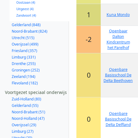
Oostzaan (4)
Uitgeest (4)
1
Kuna Mondo
Zandvoort (4)
Gelderland (848)
Openbaar
Noord-Brabant (824)
Dalton
-2
Utrecht (515)
Kindcentrum
Overijssel (499)
het Parelhof
Friesland (357)
Limburg (331)
Drenthe (255)
Openbare
Groningen (252)
0
Basisschool De
Zeeland (194)
Delta Beethoven
Flevoland (182)
Voortgezet speciaal onderwijs
Zuid-Holland (80)
Gelderland (55)
Noord-Brabant (51)
Openbare
0
Noord-Holland (47)
Basisschool De
Delta Delfland
Overijssel (29)
Limburg (27)
Utrecht (20)