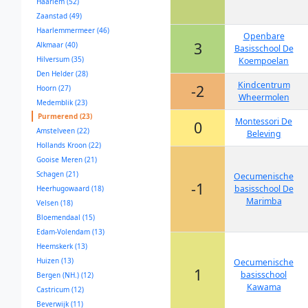
Haarlem (52)
Zaanstad (49)
Haarlemmermeer (46)
Openbare
3
Alkmaar (40)
Basisschool De
Hilversum (35)
Koempoelan
Den Helder (28)
Kindcentrum
-2
Hoorn (27)
Wheermolen
Medemblik (23)
Purmerend (23)
Montessori De
0
Amstelveen (22)
Beleving
Hollands Kroon (22)
Gooise Meren (21)
Schagen (21)
Oecumenische
-1
basisschool De
Heerhugowaard (18)
Marimba
Velsen (18)
Bloemendaal (15)
Edam-Volendam (13)
Heemskerk (13)
Huizen (13)
Oecumenische
1
basisschool
Bergen (NH.) (12)
Kawama
Castricum (12)
Beverwijk (11)