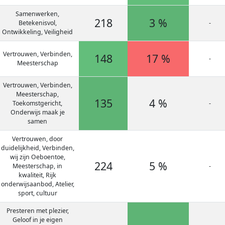
Samenwerken,
218
3 %
Betekenisvol,
-
Ontwikkeling, Veiligheid
Vertrouwen, Verbinden,
148
17 %
-
Meesterschap
Vertrouwen, Verbinden,
Meesterschap,
135
4 %
Toekomstgericht,
-
Onderwijs maak je
samen
Vertrouwen, door
duidelijkheid, Verbinden,
wij zijn Oeboentoe,
224
5 %
Meesterschap, in
-
kwaliteit, Rijk
onderwijsaanbod, Atelier,
sport, cultuur
Presteren met plezier,
Geloof in je eigen