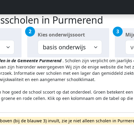
isscholen in Purmerend
2
3
Kies onderwijssoort
Mij
len in de Gemeente Purmerend
.
Scholen zijn verplicht om jaarlijk
rvan zijn hieronder weergegeven
Wij zijn de enige website die het
zoek. Informatie over scholen met een lager dan gemiddeld ziekt
rwijskwaliteit en een aangenamer schoolklimaat.
n hoe goed de school scoort op dat onderdeel. Groen betekent een g
l groene en rode cellen. Klik op een kolomnaam om de tabel op die
rboven (bij de blauwe 3) invult, zie je niet alleen scholen in Pur