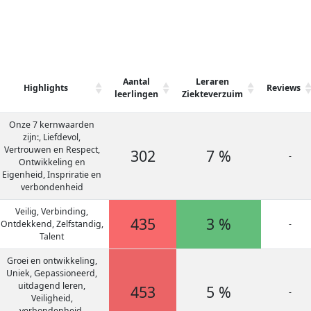
Aantal
Leraren
Highlights
Reviews
leerlingen
Ziekteverzuim
Onze 7 kernwaarden
zijn:, Liefdevol,
Vertrouwen en Respect,
302
7 %
-
Ontwikkeling en
Eigenheid, Inspriratie en
verbondenheid
Veilig, Verbinding,
435
3 %
Ontdekkend, Zelfstandig,
-
Talent
Groei en ontwikkeling,
Uniek, Gepassioneerd,
uitdagend leren,
453
5 %
-
Veiligheid,
verbondenheid,