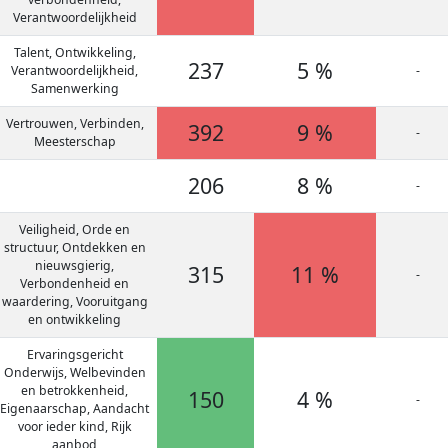
Verantwoordelijkheid
Talent, Ontwikkeling,
237
5 %
Verantwoordelijkheid,
-
Samenwerking
Vertrouwen, Verbinden,
392
9 %
-
Meesterschap
206
8 %
-
Veiligheid, Orde en
structuur, Ontdekken en
nieuwsgierig,
315
11 %
-
Verbondenheid en
waardering, Vooruitgang
en ontwikkeling
Ervaringsgericht
Onderwijs, Welbevinden
en betrokkenheid,
150
4 %
-
Eigenaarschap, Aandacht
voor ieder kind, Rijk
aanbod