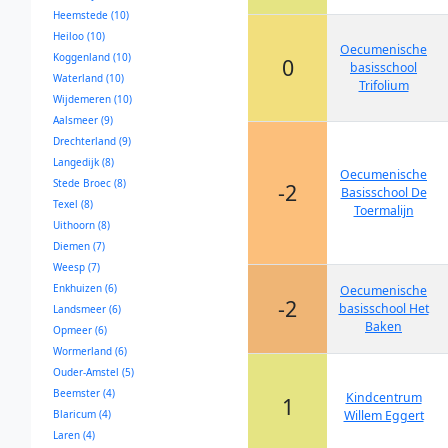
Heemstede (10)
Heiloo (10)
Oecumenische
Koggenland (10)
0
basisschool
Waterland (10)
Trifolium
Wijdemeren (10)
Aalsmeer (9)
Drechterland (9)
Langedijk (8)
Oecumenische
Stede Broec (8)
-2
Basisschool De
Texel (8)
Toermalijn
Uithoorn (8)
Diemen (7)
Weesp (7)
Enkhuizen (6)
Oecumenische
-2
basisschool Het
Landsmeer (6)
Baken
Opmeer (6)
Wormerland (6)
Ouder-Amstel (5)
Beemster (4)
Kindcentrum
1
Blaricum (4)
Willem Eggert
Laren (4)