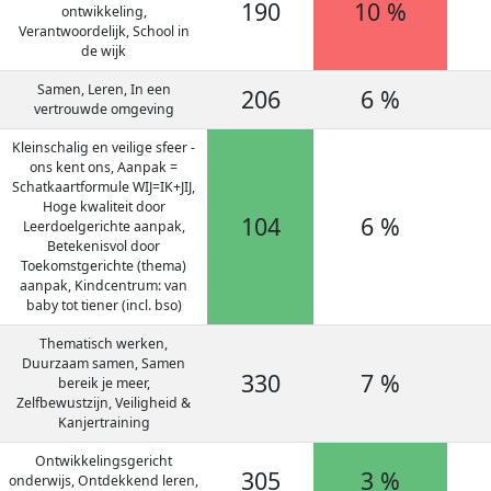
190
10 %
ontwikkeling,
Verantwoordelijk, School in
de wijk
Samen, Leren, In een
206
6 %
vertrouwde omgeving
Kleinschalig en veilige sfeer -
ons kent ons, Aanpak =
Schatkaartformule WIJ=IK+JIJ,
Hoge kwaliteit door
104
6 %
Leerdoelgerichte aanpak,
Betekenisvol door
Toekomstgerichte (thema)
aanpak, Kindcentrum: van
baby tot tiener (incl. bso)
Thematisch werken,
Duurzaam samen, Samen
330
7 %
bereik je meer,
Zelfbewustzijn, Veiligheid &
Kanjertraining
Ontwikkelingsgericht
305
3 %
onderwijs, Ontdekkend leren,