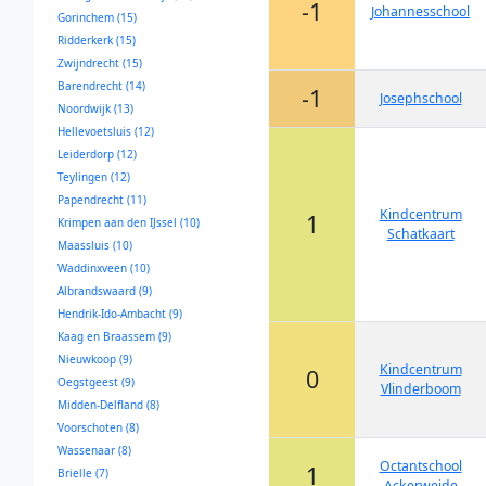
-1
Johannesschool
Gorinchem (15)
Ridderkerk (15)
Zwijndrecht (15)
Barendrecht (14)
-1
Josephschool
Noordwijk (13)
Hellevoetsluis (12)
Leiderdorp (12)
Teylingen (12)
Papendrecht (11)
Kindcentrum
1
Krimpen aan den IJssel (10)
Schatkaart
Maassluis (10)
Waddinxveen (10)
Albrandswaard (9)
Hendrik-Ido-Ambacht (9)
Kaag en Braassem (9)
Nieuwkoop (9)
Kindcentrum
0
Oegstgeest (9)
Vlinderboom
Midden-Delfland (8)
Voorschoten (8)
Wassenaar (8)
Octantschool
1
Brielle (7)
Ackerweide