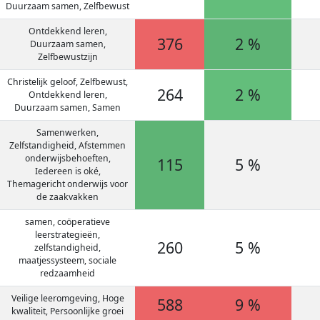
Duurzaam samen, Zelfbewust
Ontdekkend leren,
376
2 %
Duurzaam samen,
Zelfbewustzijn
Christelijk geloof, Zelfbewust,
264
2 %
Ontdekkend leren,
Duurzaam samen, Samen
Samenwerken,
Zelfstandigheid, Afstemmen
onderwijsbehoeften,
115
5 %
Iedereen is oké,
Themagericht onderwijs voor
de zaakvakken
samen, coöperatieve
leerstrategieën,
260
5 %
zelfstandigheid,
maatjessysteem, sociale
redzaamheid
Veilige leeromgeving, Hoge
588
9 %
kwaliteit, Persoonlijke groei