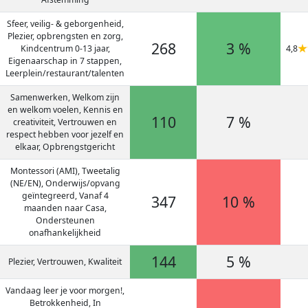
Sfeer, veilig- & geborgenheid,
Plezier, opbrengsten en zorg,
268
3 %
4,8
Kindcentrum 0-13 jaar,
Eigenaarschap in 7 stappen,
Leerplein/restaurant/talenten
Samenwerken, Welkom zijn
en welkom voelen, Kennis en
110
7 %
creativiteit, Vertrouwen en
respect hebben voor jezelf en
elkaar, Opbrengstgericht
Montessori (AMI), Tweetalig
(NE/EN), Onderwijs/opvang
geïntegreerd, Vanaf 4
347
10 %
maanden naar Casa,
Ondersteunen
onafhankelijkheid
144
5 %
Plezier, Vertrouwen, Kwaliteit
Vandaag leer je voor morgen!,
Betrokkenheid, In