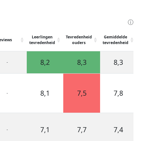
ⓘ
Leerlingen
Tevredenheid
Gemiddelde
eviews
tevredenheid
ouders
tevredenheid
8,2
8,3
8,3
-
8,1
7,5
7,8
-
7,1
7,7
7,4
-