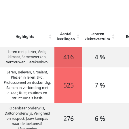
Aantal
Leraren
Highlights
R
leerlingen
Ziekteverzuim
Leren met plezier, Veilig
416
4 %
klimaat, Samenwerken,
Vertrouwen, Betekenisvol
Leren, Beleven, Groeien!,
Plezier in leren: IPC,
Professioneel en deskundig,
525
7 %
Samen in verbinding met
elkaar, Rust, routines en
structuur als basis
Openbaar onderwijs,
Daltononderwijs, Veiligheid
276
6 %
en respect, Jouw kompas
naar de toekomst!,
Afstemming