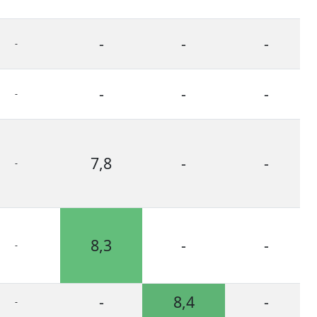
-
-
-
-
-
-
-
-
7,8
-
-
-
8,3
-
-
-
-
8,4
-
-