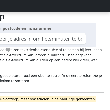
rp
n postcode en huisnummer
 jaarlijks een tevredenheidsenquête af te nemen bij leerlingen
het ziekteverzuim van leraren publiceert. Deze gegevens
ld ziekteverzuim kan duiden op een betere werksfeer, wat
oede score, rood een slechte score. In de eerste kolom zie je
 kolom te sorteren.
nacker-Nootdorp, maar ook scholen in de naburige gemeenten.