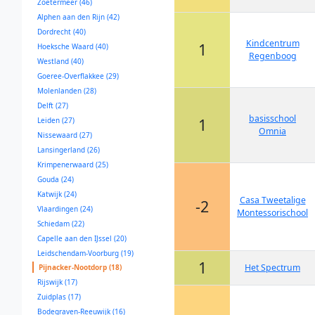
Zoetermeer (46)
Alphen aan den Rijn (42)
Dordrecht (40)
Kindcentrum
1
Hoeksche Waard (40)
Regenboog
Westland (40)
Goeree-Overflakkee (29)
Molenlanden (28)
Delft (27)
basisschool
1
Leiden (27)
Omnia
Nissewaard (27)
Lansingerland (26)
Krimpenerwaard (25)
Gouda (24)
Katwijk (24)
Casa Tweetalige
-2
Vlaardingen (24)
Montessorischool
Schiedam (22)
Capelle aan den IJssel (20)
Leidschendam-Voorburg (19)
1
Het Spectrum
Pijnacker-Nootdorp (18)
Rijswijk (17)
Zuidplas (17)
Bodegraven-Reeuwijk (16)