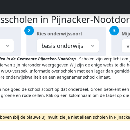
isscholen in Pijnacker-Nootdo
2
3
Kies onderwijssoort
Mij
len in de Gemeente Pijnacker-Nootdorp
.
Scholen zijn verplicht om
hiervan zijn hieronder weergegeven
Wij zijn de enige website die 
WOO-verzoek. Informatie over scholen met een lager dan gemidde
gere onderwijskwaliteit en een aangenamer schoolklimaat.
n hoe goed de school scoort op dat onderdeel. Groen betekent een g
l groene en rode cellen. Klik op een kolomnaam om de tabel op die
rboven (bij de blauwe 3) invult, zie je niet alleen scholen in Pij