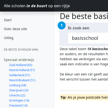
Alle scholen
in de buurt
op een rijtje
De beste bas
Start
1
Ik zoek een
Over deze site
Uitleg
Deze tabel toont
18
basisscho
DE BESTE SCHOLEN VAN:
en ouders, en de resultaten 
hebben we verkregen via een 
Speciaal onderwijs
vaak een indicatie is van ho
Zuid-Holland (83)
Noord-Holland (57)
De kleur van een cel geeft aa
Gelderland (51)
het verschil tussen het aanta
Noord-Brabant (51)
Limburg (28)
Overijssel (23)
Utrecht (22)
Tip
: Als je jouw postcode hie
Groningen (16)
Friesland (14)