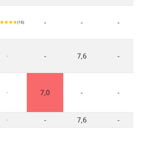
-
-
-
(16)
-
7,6
-
-
7,0
-
-
-
-
7,6
-
-