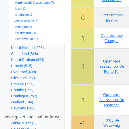
Hardinxveld-Giessendam (7)
Lisse (7)
Sliedrecht (7)
Octantschool
0
Beatrix
Alblasserdam (6)
Hillegom (6)
Westvoorne (4)
Octantschool
1
Zoeterwoude (2)
Triangel
Noord-Holland (906)
Gelderland (848)
Noord-Brabant (824)
Openbare
1
Utrecht (515)
Basisschool De
Bonte Tol
Overijssel (499)
Friesland (357)
Limburg (331)
Drenthe (255)
Openbare
Groningen (252)
1
Basisschool De
Zeeland (194)
Meander
Flevoland (182)
Voortgezet speciaal onderwijs
RKBS De
-1
Zuid-Holland (80)
Waterwilg