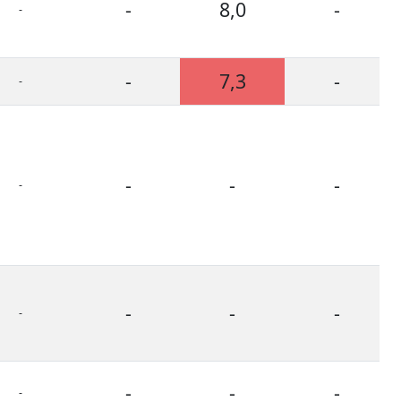
-
8,0
-
-
-
7,3
-
-
-
-
-
-
-
-
-
-
-
-
-
-