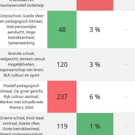
traumasensitief onderwijs
Dorpsschool, Goede sfeer
en pedagogisch klimaat,
Veel persoonlijke
48
3 %
-
aandacht, Hoge
betrokkenheid,
Samenwerking
lerende school,
oelgericht, denken vanuit
120
3 %
mogelijkheden,
-
eigenaarschap van leren:
BLP, cultuur en sport
Positief pedagogisch
klimaat, Op groei gericht,
237
6 %
Rijk cultuur aanbod,
-
Werken met schoolbrede
thema's, KIVA
Groene school, Kind staat
centraal, Goede sfeer,
119
1 %
-
Grote betrokkenheid,
Breed onderwijsaanbod