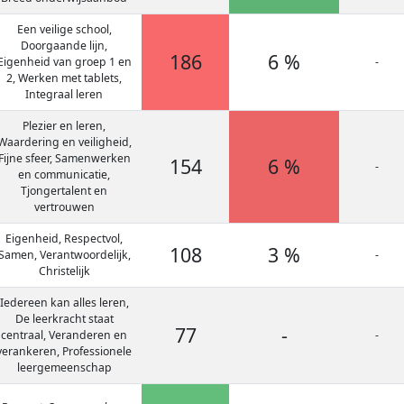
Een veilige school,
Doorgaande lijn,
186
6 %
Eigenheid van groep 1 en
-
2, Werken met tablets,
Integraal leren
Plezier en leren,
Waardering en veiligheid,
Fijne sfeer, Samenwerken
154
6 %
-
en communicatie,
Tjongertalent en
vertrouwen
Eigenheid, Respectvol,
108
3 %
Samen, Verantwoordelijk,
-
Christelijk
Iedereen kan alles leren,
De leerkracht staat
77
-
centraal, Veranderen en
-
verankeren, Professionele
leergemeenschap