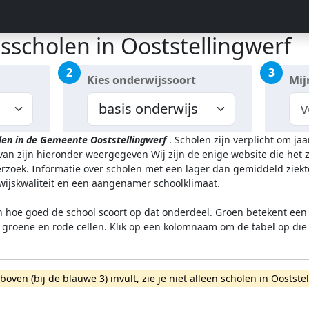
sscholen in Ooststellingwerf
2
3
Kies onderwijssoort
Mij
len in de Gemeente Ooststellingwerf
.
Scholen zijn verplicht om ja
rvan zijn hieronder weergegeven
Wij zijn de enige website die het
zoek. Informatie over scholen met een lager dan gemiddeld ziekt
rwijskwaliteit en een aangenamer schoolklimaat.
n hoe goed de school scoort op dat onderdeel. Groen betekent een g
l groene en rode cellen. Klik op een kolomnaam om de tabel op die
rboven (bij de blauwe 3) invult, zie je niet alleen scholen in Oost