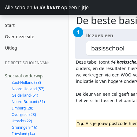
Alle scholen
in de buurt
op een rijtje
De beste basi
Start
1
Ik zoek een
Over deze site
Uitleg
Deze tabel toont
14
basisscho
DE BESTE SCHOLEN VAN:
ouders, en de resultaten hie
we verkregen via een WOO-ver
Speciaal onderwijs
indicatie is van hogere onde
Zuid-Holland (83)
Noord-Holland (57)
De kleur van een cel geeft aa
Gelderland (51)
het verschil tussen het aanta
Noord-Brabant (51)
Limburg (28)
Overijssel (23)
Utrecht (22)
Tip
: Als je jouw postcode hie
Groningen (16)
Friesland (14)