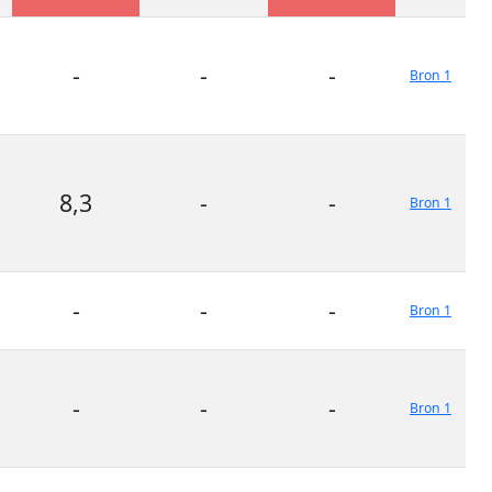
-
-
-
Bron 1
8,3
-
-
Bron 1
-
-
-
Bron 1
-
-
-
Bron 1