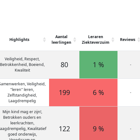
Aantal
Leraren
Highlights
Reviews
leerlingen
Ziekteverzuim
Veiligheid, Respect,
80
1 %
Betrokkenheid, Boeiend,
-
Kwaliteit
Samenwerken, Veiligheid,
"leren" leren,
199
6 %
-
Zelfstandigheid,
Laagdrempelig
Mijn kind mag er zijn!,
Betrokken ouders en
leerkrachten,
122
9 %
aagdrempelig, Kwalitatief
-
goed onderwijs,
Vreedzaam en