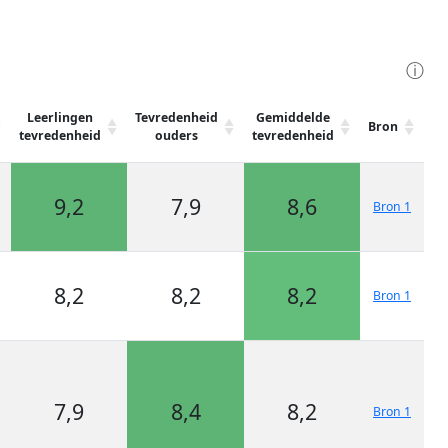
ⓘ
Leerlingen
Tevredenheid
Gemiddelde
Bron
tevredenheid
ouders
tevredenheid
9,2
7,9
8,6
Bron 1
8,2
8,2
8,2
Bron 1
7,9
8,4
8,2
Bron 1