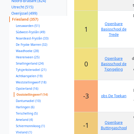
Noord-Brabant (824)
Utrecht (515)
Overijssel (499)
Friesland (357)
Openbare
Leeuwarden (51)
1
Basisschool de
Súdwest-Fryslân (49)
Trede
Noardeast-Fryslân (33)
De Fryske Marren (32)
Waadhoeke (28)
Heerenveen (25)
Openbare
d
0
Smallingerland (24)
Basisschool de
Tjongeling
Tytsjerksteradiel (21)
Achtkarspelen (19)
Weststellingwerf (18)
Opsterland (16)
-3
Ooststellingwerf (14)
obs De Toekan
Dantumadiel (10)
Harlingen (6)
Terschelling (5)
Ameland (4)
Openbare
-1
Schiermonnikoog (1)
Buttingaschool
Vlieland (1)