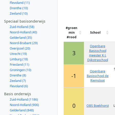
Flevoland (11)
Drenthe (10)
Zeeland (10)
Speciaal basisonderwijs
Zuid-Holland (58)
#groen
Noord-Holland (40)
min
School
#rood
Gelderland (35)
Noord-Brabant (29)
Openbare
Overijssel (20)
Basisschool
3
Utrecht (19)
meester K.J.
Limburg (18)
Dijkstraschool
Friesland (11)
Groningen (10)
Openbare
-1
Drenthe (8)
Basisschool de
Riemsloot
Zeeland (7)
Flevoland (6)
Basis onderwijs
Zuid-Holland (1186)
0
Noord-Holland (906)
OBS Boekhorst
L
Gelderland (848)